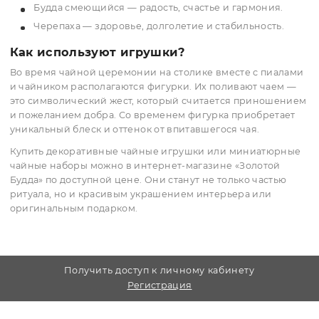
становясь более благородной. Иногда встречаются
игрушки из фарфора, дерева или камня.
Чаще всего они изображают:
животных (жабы, драконы, черепахи, тигры, слоны)
мифических существ (трёхлапая жаба Чаньчу, сим
богатства),
буддийских и даосских персонажей (смеющийся
Будда, монахи),
бытовые сценки и миниатюрные композиции.
Символика чайных игрушек
Жаба Чаньчу — процветание и финансовая удача.
Дракон — сила, могущество и защита.
Будда смеющийся — радость, счастье и гармония.
Черепаха — здоровье, долголетие и стабильность.
Как используют игрушки?