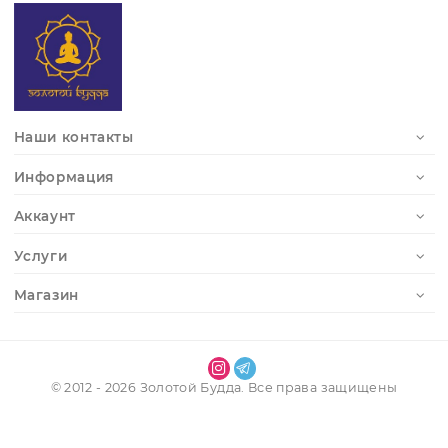
Во время чайной церемонии на столике вместе с пиа
и чайником располагаются фигурки. Их поливают чаем
это символический жест, который считается приноше
и пожеланием добра. Со временем фигурка приобрета
уникальный блеск и оттенок от впитавшегося чая.
Купить декоративные чайные игрушки или миниатюр
чайные наборы можно в интернет-магазине «Золотой
Будда» по доступной цене. Они станут не только частью
ритуала, но и красивым украшением интерьера или
оригинальным подарком.
Получить доступ к личному кабинету
Регистрация