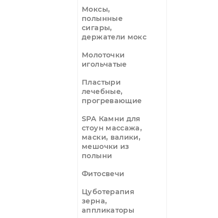
Магнитные
2
массажеры
Дерево + метал
3
Масла
массажные
Моксы,
полынные
сигары,
держатели мокс
Молоточки
игольчатые
Пластыри
лечебные,
прогревающие
SPA Камни для
стоун массажа,