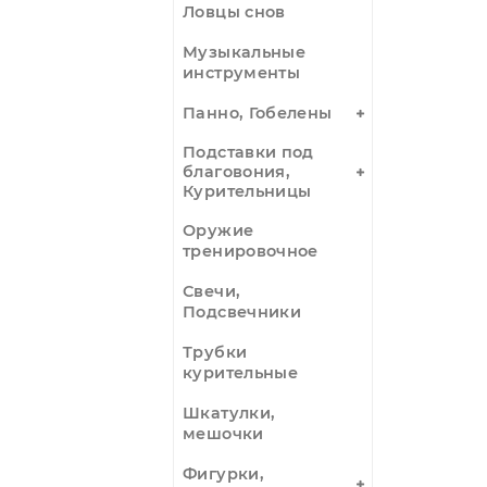
Каллиграфии,
наборы, тушь,
кисти. бумага
Карты Таро,
оракулы, руны
Кристаллы,
минералы,
изделия
Ловцы снов
Музыкальные
инструменты
Панно, Гобелены
Подставки под
благовония,
Курительницы