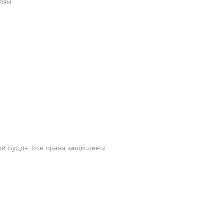
егистрация
уги
Магазин
тика конфиденци
Новые поступления
ости
Акционные предложения
рат и обмен
Популярные товары
вым покупателям
вор аферты