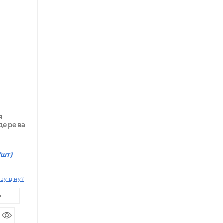
рево + метал
ассажер для
еридиан из дерева
 медными
ставками.
89.00 грн
(шт)
т: 315.10 грн