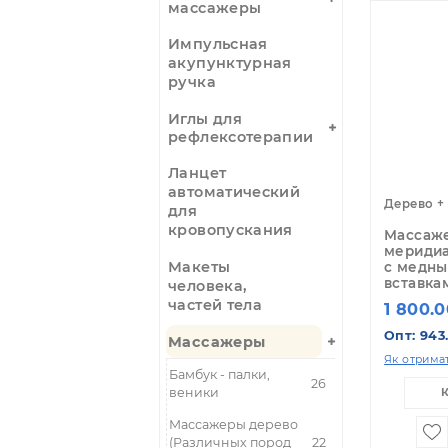
По
Гуаша скребки -
массажеры
Импульсная
акупунктурная
ручка
Иглы для
рефлексотерапии
Ланцет
автоматический
Де
для
кровопускания
Ма
ме
Макеты
с 
вс
человека,
частей тела
1
Оп
Массажеры