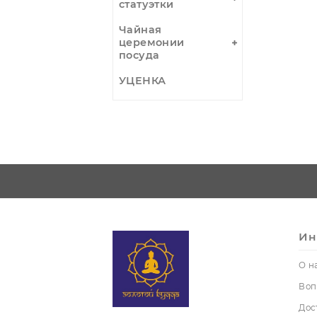
Оружие
тренировочное
Свечи,
Подсвечники
Трубки
курительные
Шкатулки,
мешочки
Фигурки,
статуэтки
Чайная
церемонии
посуда
УЦЕНКА