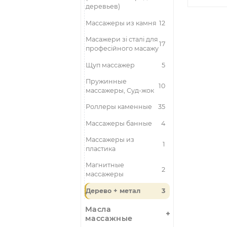
Як 
Бамбук - палки,
26
веники
Массажеры дерево
(Различных пород
22
деревьев)
Массажеры из камня
12
Масажери зі сталі для
17
професійного масажу
Щуп массажер
5
Пружинные
10
массажеры, Суд-жок
Роллеры каменные
35
Массажеры банные
4
Массажеры из
1
пластика