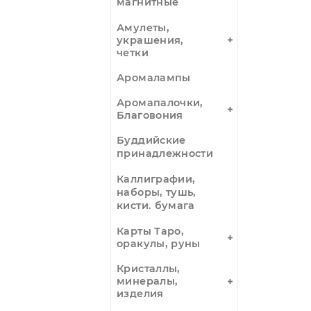
маски, валики,
мешочки из
полыни
Фитосвечи
Цуботерапия
зерна,
аппликаторы
магнитные
Амулеты,
украшения,
четки
Аромалампы
Аромапалочки,
Благовония
Буддийские
принадлежности