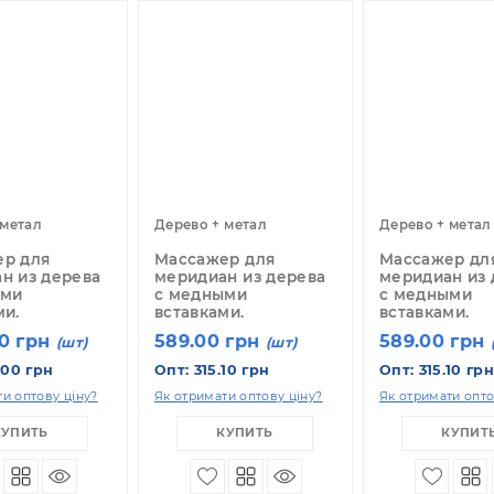
казывать по:
12
24
36
рево + метал
Дерево + метал
Де
ссажер для
Массажер для
М
ридиан из дерева
меридиан из дерева
м
медными
с медными
с
тавками.
вставками.
в
 800.00 грн
589.00 грн
5
(шт)
(шт)
т: 943.00 грн
Опт: 315.10 грн
Оп