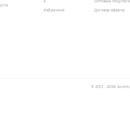
Получить доступ к личному кабинету
Р
Информация
Аккаунт
Усл
Поли
О нас
Личный кабинет
альн
Вопросы?
Текущие заказы
Возв
Редактировать данны
Доставка и оплата
е
Опто
Новости
Избранное
Дого