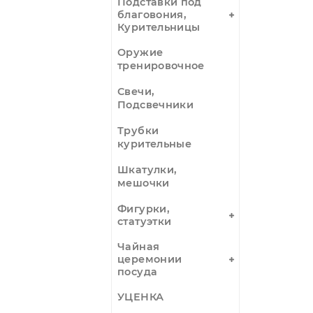
Кристаллы,
минералы,
изделия
Ловцы снов
Музыкальные
инструменты
Панно, Гобелены
Подставки под
благовония,
Курительницы
Оружие
тренировочное
Свечи,
Подсвечники