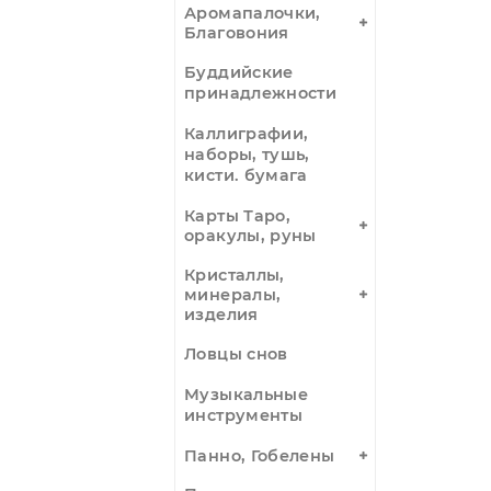
зерна,
аппликаторы
магнитные
Амулеты,
украшения,
четки
Аромалампы
Аромапалочки,
Благовония
Буддийские
принадлежности
Каллиграфии,
наборы, тушь,
кисти. бумага
Карты Таро,
оракулы, руны