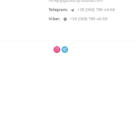
г. Одесса, ул. Преображенская, 3
0. Внутри двора
Звоните:
+38 (067) 786-68-68
+38 (095) 790-57-66
Email:
noreply@zolotoy-budda.com
Telegram:
+38 (068) 789-46-68
Viber:
+38 (068) 789-46-68