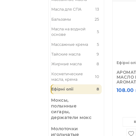
Масла
массажные
Лечебные
17
массажные масла
Масла для СПА
13
Бальзамы
25
Масла на водной
5
основе
Массажные крема
5
Тайские масла
9
Ефі
Жирные масла
8
А
Косметические
10
М
масла, крема
AR
Ефірні олії
8
10