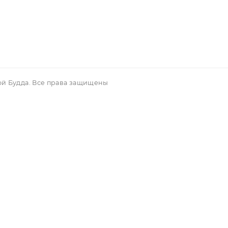
уги
Магазин
тика конфиденци
Новые поступления
ости
Акционные предложения
рат и обмен
Популярные товары
вым покупателям
вор аферты