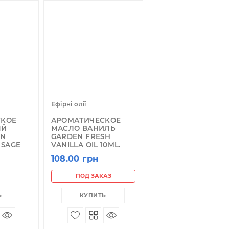
ірні олії
Ефірні олії
РОМАТИЧЕСКОЕ
АРОМАТИЧЕСКОЕ
АСЛО БЕЛЫЙ
МАСЛО ВАНИЛЬ
АЛЛ GARDEN
GARDEN FRESH
RESH WHITE SAGE
VANILLA OIL 10ML.
IL 10ML.
108.00 грн
08.00 грн
ПОД ЗАКАЗ