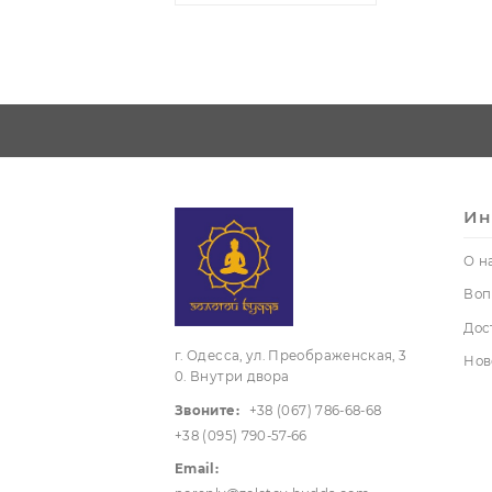
Трубки
курительные
Шкатулки,
мешочки
Фигурки,
статуэтки
Чайная
церемонии
посуда
УЦЕНКА