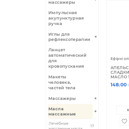
По
Гуаша скребки -
массажеры
Импульсная
акупунктурная
ручка
Иглы для
рефлексотерапии
Ланцет
автоматический
Ефі
для
кровопускания
А
С
Макеты
МА
человека,
14
частей тела
Массажеры