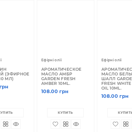
казывать по:
12
24
36
рні олії
Ефірні олії
Еф
ПЕЛЬСИН
АРОМАТИЧЕСКОЕ
А
ЛАДКИЙ (ЭФИРНОЕ
МАСЛО АМБР
М
СЛО 10 МЛ)
GARDEN FRESH
Ш
AMBER 10ML.
F
8.00 грн
O
108.00 грн
1