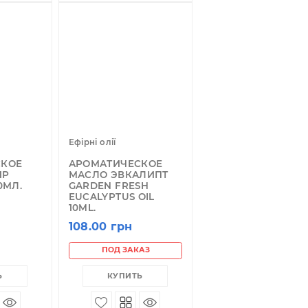
КУПИТЬ
КУПИТЬ
ірні олії
Ефірні олії
РОМАТИЧЕСКОЕ
АРОМАТИЧЕСКОЕ
АСЛО ИМБИР
МАСЛО ЭВКАЛИПТ
ROMATIKA 10МЛ.
GARDEN FRESH
EUCALYPTUS OIL
08.00 грн
10ML.