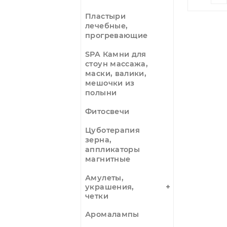
Моксы,
полынные
сигары,
держатели мокс
Молоточки
игольчатые
Пластыри
лечебные,
прогревающие
SPA Камни для
стоун массажа,
маски, валики,
мешочки из
полыни
Фитосвечи
Цуботерапия