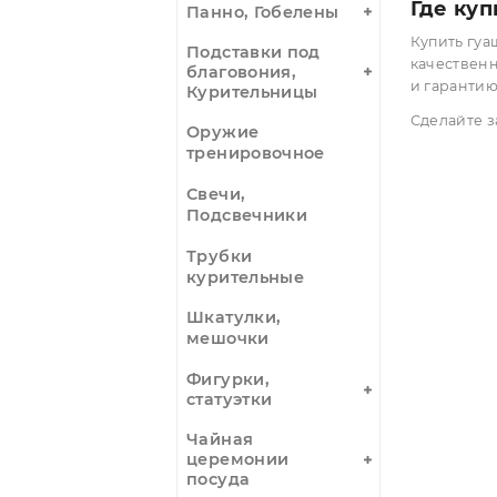
Карты Таро,
напр
оракулы, руны
идеа
Кристаллы,
Пр
минералы,
изделия
Ловцы снов
Музыкальные
инструменты
Где
Панно, Гобелены
Купи
Подставки под
каче
благовония,
и га
Курительницы
Сдел
Оружие
тренировочное
Свечи,