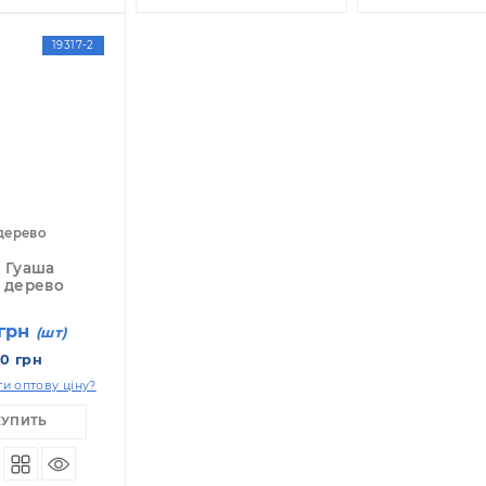
т: 92.00 грн
Опт: 92.00 грн
Оп
отримати оптову ціну?
Як отримати оптову ціну?
Як
КУПИТЬ
КУПИТЬ
19317-2
оевое дерево
ребок Гуаша
оевое дерево