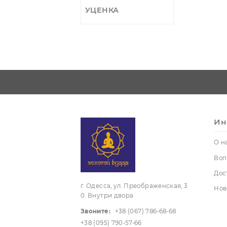
Подсвечники
Трубки
курительные
Шкатулки,
мешочки
Фигурки,
статуэтки
Чайная
церемонии
посуда
УЦЕНКА