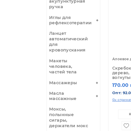
Наборы
13
Уценка
1
Импульсная
акупунктурная
ручка
Иглы для
рефлексотерапии
Ланцет
автоматический
для
кровопускания
Ал
Макеты
человека,
Ск
частей тела
де
во
Массажеры
1