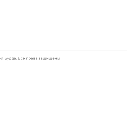
егистрация
уги
Магазин
тика конфиденци
Новые поступления
ости
Акционные предложения
рат и обмен
Популярные товары
вым покупателям
вор аферты