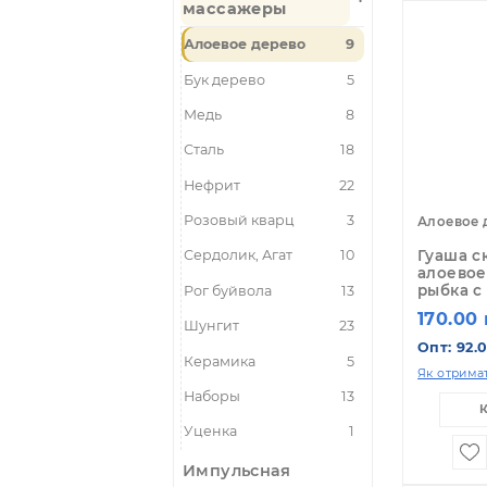
По
Гуаша скребки -
массажеры
Алоевое дерево
9
Бук дерево
5
Медь
8
Сталь
18
Нефрит
22
Розовый кварц
3
Ал
Гу
Сердолик, Агат
10
ал
ры
Рог буйвола
13
1
Шунгит
23
Оп
Керамика
5
Як 