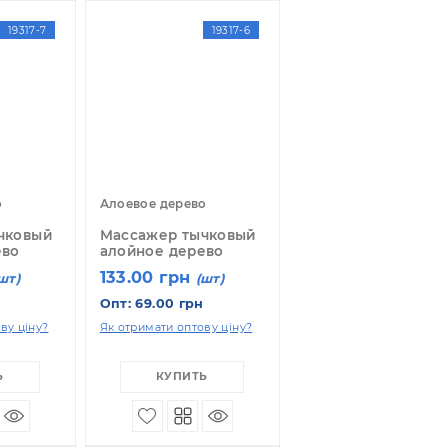
19317-7
19317-6
лоевое дерево
Алоевое дерево
ассажер тычковый
Массажер тычковый
лойное дерево
алойное дерево
33.00 грн
133.00 грн
(шт)
(шт)
пт: 92.00 грн
Опт: 69.00 грн
 отримати оптову ціну?
Як отримати оптову ціну?