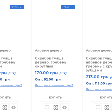
КУПИТЬ
КУПИТЬ
19316-2
19316-1
оевое дерево
Алоевое дерево
А
ребок Гуаша
Скребок Гуаша
С
рево, гребень
дерево, гребень
а
гнутый
округлый
г
з
70.00 грн
170.00 грн
(шт)
(шт)
2