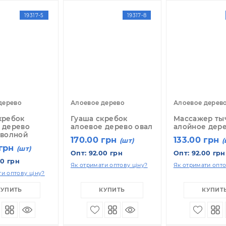
казывать по:
12
24
36
19317-5
19317-8
оевое дерево
Алоевое дерево
А
аша скребок
Гуаша скребок
М
оевое дерево
алоевое дерево овал
а
бка с волной
170.00 грн
1
(шт)
70.00 грн
(шт)
Опт: 92.00 грн
О
т: 92.00 грн
Як отримати оптову ціну?
Як
отримати оптову ціну?