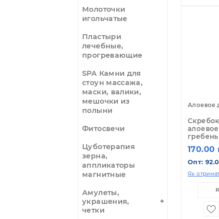
Оп
Масла
массажные
Як 
Моксы,
полынные
сигары,
держатели мокс
Молоточки
игольчатые
Пластыри
лечебные,
прогревающие
SPA Камни для
стоун массажа,
маски, валики,
мешочки из
Ал
полыни
Ск
Фитосвечи
ал