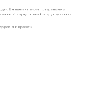
ты. Натуральный материал делает такие изделия
ет тёплые и приятные на ощупь аксессуары.
йствами;
;
езопасен;
здействие.
 «Золотой Будда». В нашем каталоге представлены
 по доступной цене. Мы предлагаем быструю доставку
 гуаша для здоровья и красоты.