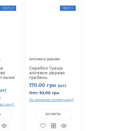
КУПИТЬ
КУПИТЬ
19317-3
19317-1
лоевое дерево
Алоевое дерево
кребок Гуаша
Скребок Гуаша
лоевое дерево
алоевое дерево
ребень с круглыми
гребень
убцами
170.00 грн
(шт)
13.00 грн
(шт)