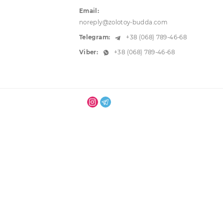
г. Одесса, ул. Преображенская, 3
0. Внутри двора
Звоните:
+38 (067) 786-68-68
+38 (095) 790-57-66
Email:
noreply@zolotoy-budda.com
Telegram:
+38 (068) 789-46-68