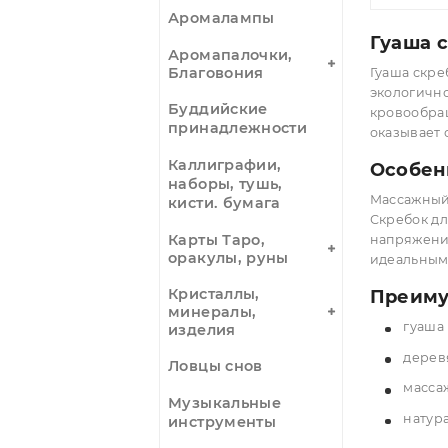
гр
Цуботерапия
1
зерна,
Оп
аппликаторы
магнитные
Як 
Амулеты,
украшения,
четки
Аромалампы
Гу
Аромапалочки,
Благовония
Гуаш
экол
Буддийские
кров
принадлежности
оказ
Каллиграфии,
Ос
наборы, тушь,
Масс
кисти. бумага
Скре