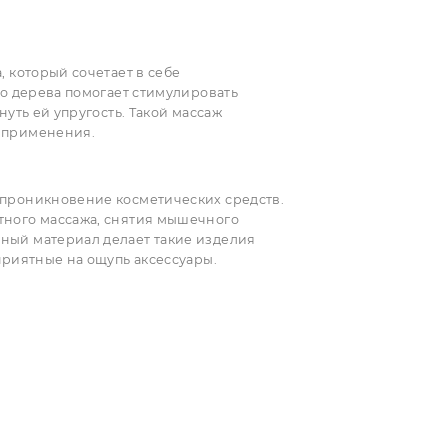
для массажа, который сочетает в себе
ша из алоевого дерева помогает стимулировать
е кожи и вернуть ей упругость. Такой массаж
 ежедневного применения.
у, усиливая проникновение косметических средств.
 антицеллюлитного массажа, снятия мышечного