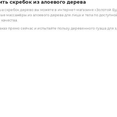
яжения после тренировок или тяжёлой физической рабо
льными для беременных, веганов и всех, кто предпочита
еимущества деревянных скребков
гуаша из дерева алоэ обладает антибактериальными сво
деревянные скребки лёгкие и удобные в использовании
массажный гуаша деревянный экологичен и полностью б
натуральное дерево дарит коже мягкое и комфортное во
 купить скребок из алоевого дерева
ть гуаша скребок дерево вы можете в интернет-магазине
ственные массажёры из алоевого дерева для лица и тела
рантию качества.
айте заказ прямо сейчас и испытайте пользу деревянного