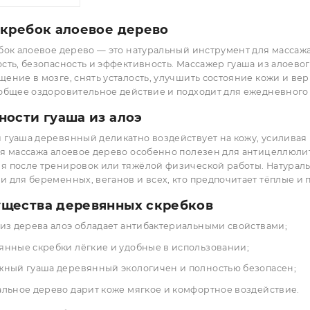
ебень
70.00 грн
(шт)
т: 92.00 грн
отримати оптову ціну?
КУПИТЬ
аша скребок алоевое дерево
а скребок алоевое дерево — это натуральный инструмент 
огичность, безопасность и эффективность. Массажер гуа
ообращение в мозге, снять усталость, улучшить состояни
ывает общее оздоровительное действие и подходит для
обенности гуаша из алоэ
ажный гуаша деревянный деликатно воздействует на кож
бок для массажа алоевое дерево особенно полезен для