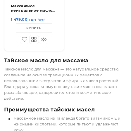
Тайские масла
Массажное
нейтральное масло
Original 5 л
1 479.00 грн
(шт)
КУПИТЬ