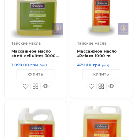
Тайские масла
Тайские масла
Массажное масло
Массажное масло
«Anti-cellulite» 3000
«Relax» 1000 ml
ml
1 099.00 грн
479.00 грн
(шт)
(шт)
КУПИТЬ
КУПИТЬ