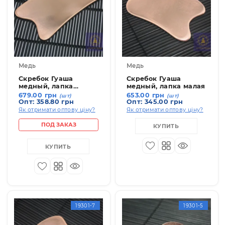
19301-6
19301-
Медь
Медь
Скребок Гуаша
Скребок Гуаша
медный, лапка
медный, лапка мала
большая
679.00 грн
653.00 грн
(шт)
(шт)
Опт: 358.80 грн
Опт: 345.00 грн
Як отримати оптову ціну?
Як отримати оптову ціну
ПОД ЗАКАЗ
КУПИТЬ