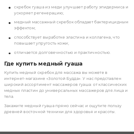
избавиться от отёков, улучшить обмен веществ и укре
иммунитет. Медный гуаша для лица оказывает мощное
омолаживающее воздействие, разглаживает морщины
повышает тонус кожи. Также массаж гуаша медный
способствует укреплению опорно-двигательного аппар
улучшает работу сердечно-сосудистой системы и
устраняет воспалительные процессы.
Особенности медных массажеров гу
Медная пластина для массажа обладает уникальными
свойствами:
массажер оказывает глубокое и интенсивное
воздействие;
скребок гуаша из меди улучшает работу эпидерми
ускоряет регенерацию;
медный массажный скребок обладает бактерици
эффектом;
способствует выработке эластина и коллагена, что