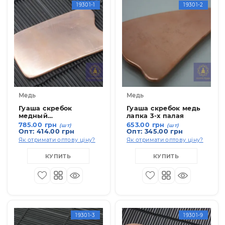
19301-1
19301-
Медь
Медь
Гуаша скребок
Гуаша скребок медь
медный
лапка 3-х палая
прямоугольный
785.00 грн
653.00 грн
(шт)
(шт)
Опт: 414.00 грн
Опт: 345.00 грн
Як отримати оптову ціну?
Як отримати оптову ціну
КУПИТЬ
КУПИТЬ