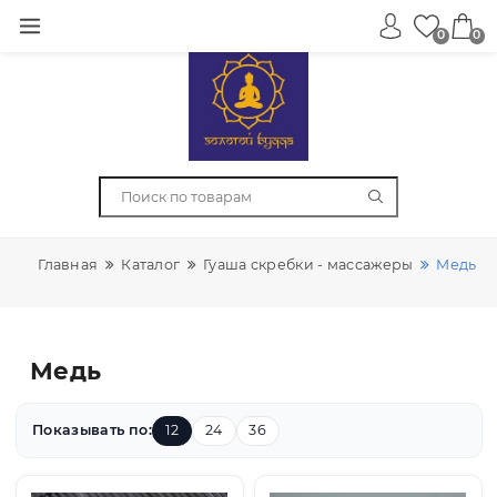
0
Главная
Каталог
Гуаша скребки - массажеры
М
Медь
Показывать по:
12
24
36