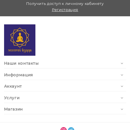
повышает упругость кожи;
отличается долговечностью и практичностью.
Где купить медный гуаша
Купить медный скребок для массажа вы можете в
интернет-магазине «Золотой Будда». У нас представле
широкий ассортимент массажеров гуаша: от классичес
медных пластин до универсальных массажеров для ли
тела.
Закажите медный гуаша прямо сейчас и ощутите польз
древней восточной техники для здоровья и красоты.
Получить доступ к личному кабинету
Регистрация