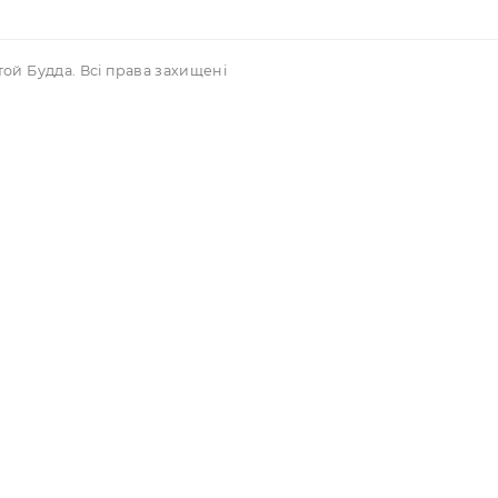
Акційні пропозиції
рнення та обмін
Популярні товари
вим покупцям
вір оферти
2 - 2026 Золотой Будда. Всі права захищені