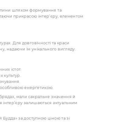
ПІД ЗАМОВЛЕННЯ
КУПИТИ
КУПИТИ
и, створені з глини шляхом формування та
рактичність, стаючи прикрасою інтер’єру, елементом
ких температурах. Для довговічності та краси
исують вручну, надаючи їм унікального вигляду.