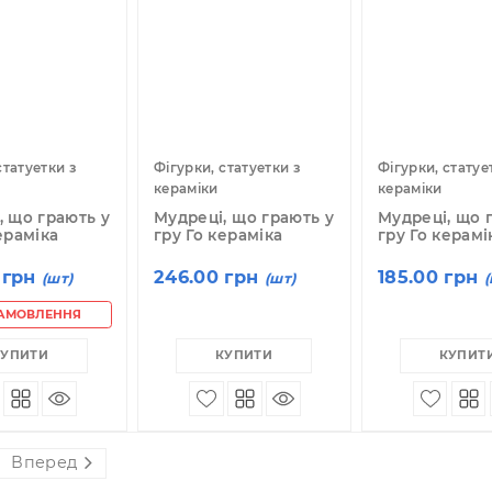
КУПИТИ
КУПИТИ
04619
04621
гурки, статуетки з
Фігурки, статуетки з
Фі
раміки
кераміки
к
дреці, що грають у
Мудреці, що грають у
М
у Го кераміка
гру Го кераміка
г
98.00 грн
246.00 грн
1
(шт)
(шт)