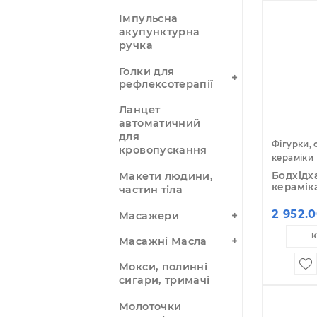
По
Гуаша шкребки -
масажери
Імпульсна
акупунктурна
ручка
Голки для
рефлексотерапії
Ланцет
автоматичний
для
Фі
кровопускання
ке
Макети людини,
Бо
ке
частин тіла
2
Масажери
Масажні Масла