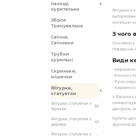
вироби
Ловці снів
Музичні
інструменти
Панно, Гобелени
Підставки під
пахощі,
курительки
Фігу
випа
Зброя
коле
Тренувальна
З ч
Свічки,
Свічники
Осно
пове
Трубки
Вид
курильні