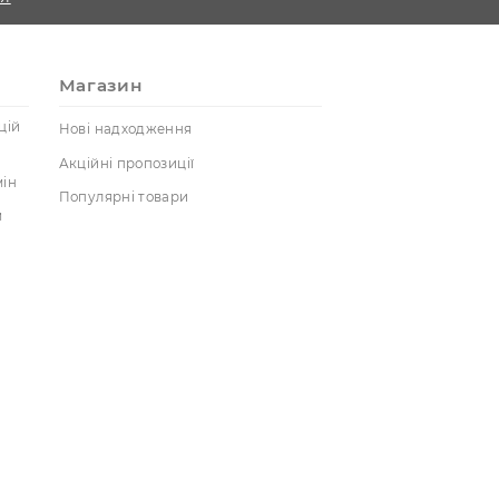
у
Реєстрація
луги
Магазин
тика конфіденцій
Нові надходження