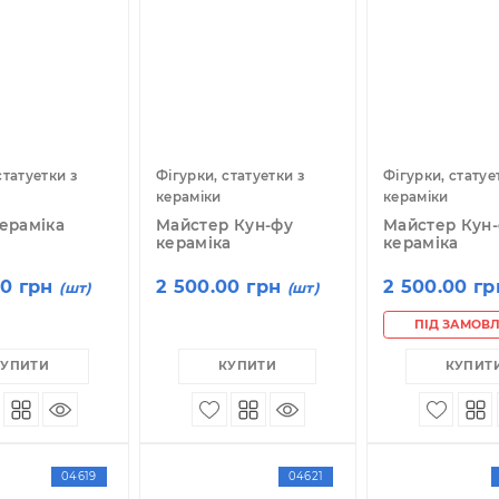
02027
04606
гурки, статуетки з
Фігурки, статуетки з
Фі
раміки
кераміки
к
-Юй кераміка
Майстер Кун-фу
М
кераміка
к
 767.00 грн
2 500.00 грн
2
(шт)
(шт)