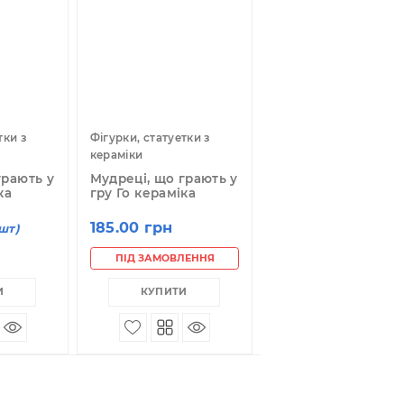
КУПИТИ
КУПИТИ
04625-2
04625-9
гурки, статуетки з
Фігурки, статуетки з
ераміки
кераміки
удреці, що грають у
Мудреці, що грають у
ру Го кераміка
гру Го кераміка
85.00 грн
185.00 грн
(шт)