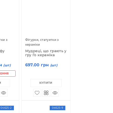
04607
04618
гурки, статуетки з
Фігурки, статуетки з
ераміки
кераміки
айстер Кун-фу
Мудреці, що грають у
ераміка
гру Го кераміка
 500.00 грн
697.00 грн
(шт)
(шт)
ПІД ЗАМОВЛЕННЯ