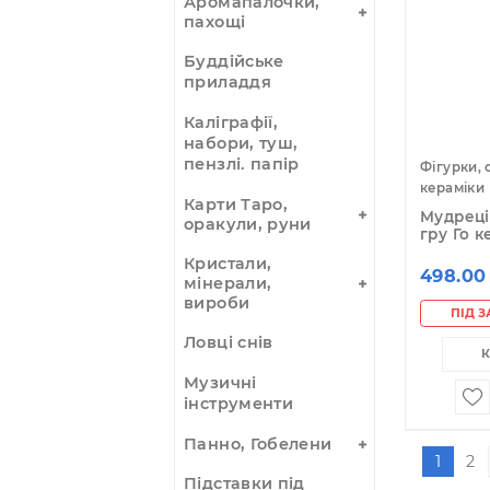
магнітні
Амулети,
прикраси, чотки
Аромалампи
Аромапалочки,
пахощі
Буддійське
приладдя
Каліграфії,
набори, туш,
пензлі. папір
Фі
ке
Карти Таро,
Му
оракули, руни
гр
Кристали,
4
мінерали,