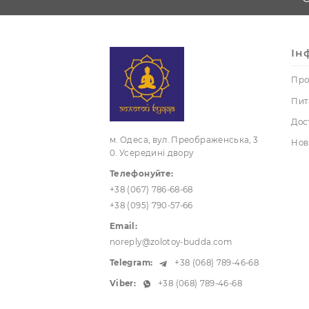
гіпсу, натуральних
8
смол
Чайний
церемонії посуд
УЦІНКА