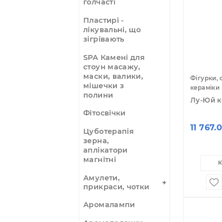
Мокси, полинні
сигари, тримачі
Молоточки
голчасті
Пластирі -
лікувальні, що
зігрівають
SPA Камені для
стоун масажу,
маски, валики,
Фі
мішечки з
ке
полини
Лу
Фітосвічки
11
Цуботерапія
зерна,
аплікатори