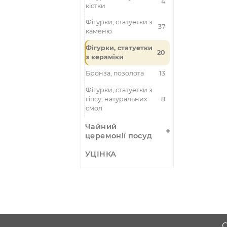
• Ке
Скриньки,
• Ет
мішечки
• Ру
• Ке
Фігурки,
статуетки
У ба
симв
Фігурки, статуетки з
30
бронзи
деко
Купи
Фігурки, статуетки з
42
дерева
зруч
Фігурки, статуетки з
4
кістки
Фігурки, статуетки з
37
каменю
Фігурки, статуетки
20
з кераміки
Бронза, позолота
13
Фігурки, статуетки з