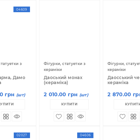
казувати по:
12
24
36
04609
гурки, статуетки з
Фігурки, статуетки з
Фі
раміки
кераміки
к
дхідхарма, Дамо
Даоський монах
Д
раміка
(кераміка)
к
 952.00 грн
2 010.00 грн
2
(шт)
(шт)
КУПИТИ
КУПИТИ