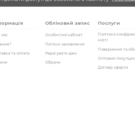
Отримати доступ до особистого кабінет
Інформація
Обліковий запис
Пос
Полі
Про нас
Особистий кабінет
ності