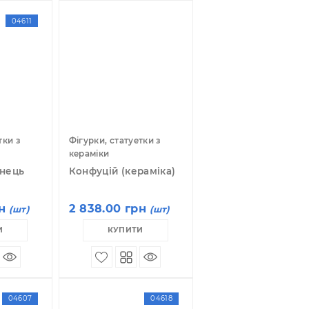
04611
гурки, статуетки з
Фігурки, статуетки з
ераміки
кераміки
аосський ченець
Конфуцій (кераміка)
ераміка
 870.00 грн
2 838.00 грн
(шт)
(шт)
КУПИТИ
КУПИТИ