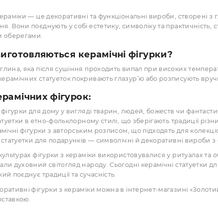
ПІД ЗАМОВЛЕННЯ
КУПИТИ
КУПИТИ
Вперед
1
2
рки з кераміки — це декоративні та функціональні вироб
лювання. Вони поєднують у собі естетику, символіку та п
кцій чи оберегами.
ого виготовляються керамічні фігурки?
вою є глина, яка після сушіння проходить випал при висо
рхню керамічних статуеток покривають глазур’ю або розп
и керамічних фігурок: