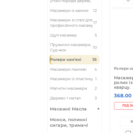
Бамбук - палиці,
26
віники
Масажери дерево
22
(Різні породи дерев)
Масажери із камню
12
Масажери зі сталі для
17
професійного масажу
Щуп масажер
5
Пружинні масажери,
10
Суд-жок
Ролери кам'яні
35
Ро
Масажери лазневі
4
Ма
Масажери із пластику
1
ро
кв
Магнітні масажери
2