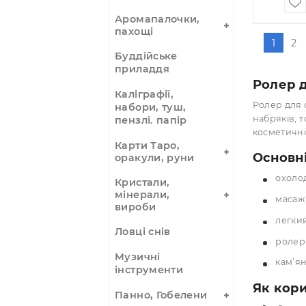
ша
Цуботерапія
ск
зерна,
37
аплікатори
магнітні
Амулети,
прикраси, чотки
Аромалампи
Аромапалочки,
пахощі
Буддійське
приладдя
Ро
Каліграфії,
Роле
набори, туш,
набр
пензлі. папір
косм
Карти Таро,