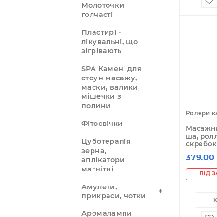
3
Дерево + метал
3
Масажні Масла
Мокси, полинні
сигари, тримачі
Молоточки
голчасті
Пластирі -
лікувальні, що
зігрівають
SPA Камені для
стоун масажу,
маски, валики,
мішечки з
полини
Ро
Фітосвічки
Ма