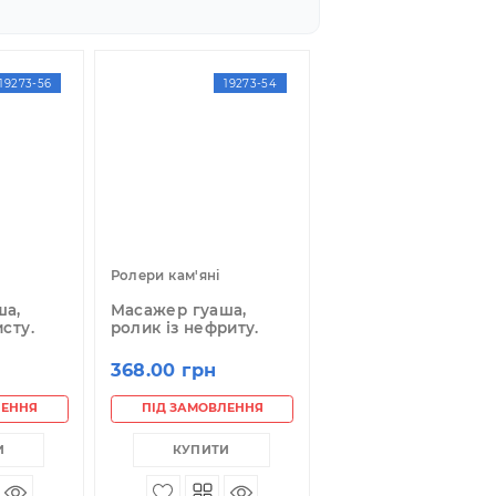
19273-56
19273-54
лери кам'яні
Ролери кам'яні
асажер гуаша,
Масажер гуаша,
олик з аметисту.
ролик із нефриту.
68.00 грн
368.00 грн