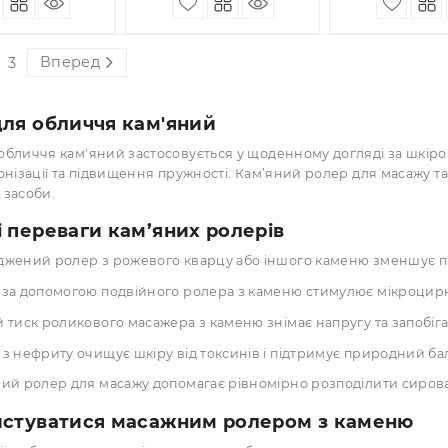
, роллер та
ша, роллер та
ш
ребок з нефриту.
скребок з нефриту.
с
к
9.00 грн
406.00 грн
4
ПІД ЗАМОВЛЕННЯ
ПІД ЗАМОВЛЕННЯ
КУПИТИ
КУПИТИ
Вперед
1
2
3
лер для обличчя кам'яний
р для обличчя кам'яний застосовується у щоденному догл
яків, тонізації та підвищення пружності. Кам’яний роле
етичні засоби.