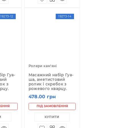
ПІД ЗАМОВЛЕННЯ
ПІД ЗАМОВЛЕННЯ
КУПИТИ
КУПИТИ
19273-12
19273-14
лери кам'яні
Ролери кам'яні
асажний набір Гуа-
Масажний набір Гуа-
а, аметистовий
ша, аметистовий
олик і скребок з
ролик і скребок з
ожевого кварцу.
рожевого кварцу.