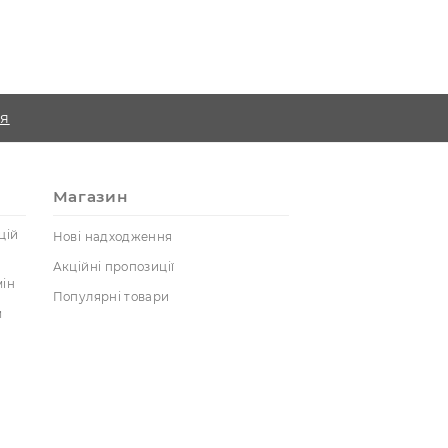
те масажний ролер з каменю з доставкою по Україні.
у
Реєстрація