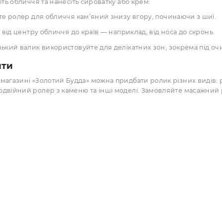
овні переваги кам’яних ролерів
охолоджений ролер з рожевого кварцу або іншого камен
масаж за допомогою подвійного ролера з каменю стимулю
легкий тиск роликового масажера з каменю знімає напру
ролер з нефриту очищує шкіру від токсинів і підтримує 
кам’яний ролер для масажу допомагає рівномірно розподі
 користуватися масажним ролером з к
Очистіть обличчя та нанесіть сироватку або крем.
Рухайте ролер для обличчя кам’яний знизу вгору, почин
Ведіть від центру обличчя до країв — наприклад, від носа
Маленький валик використовуйте для делікатних зон, зо
 купити
тернет-магазині «Золотий Будда» можна придбати ролик рі