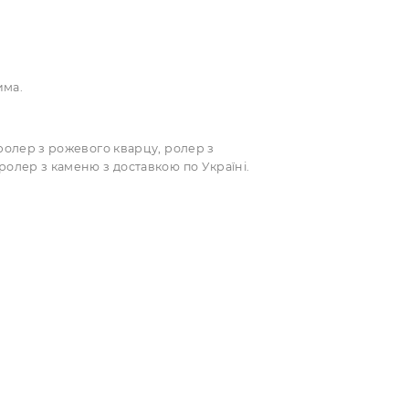
ю зменшує припухлість, особливо під очима
є мікроциркуляцію і дарує шкірі здорове сяйво
гу та запобігає утворенню мімічних зморшок
природний баланс
лити сироватку чи крем і підсилює їх дію
аменю
аючи з шиї.
 до скронь.
крема під очима.
зних видів: ролер з рожевого кварцу, ролер з