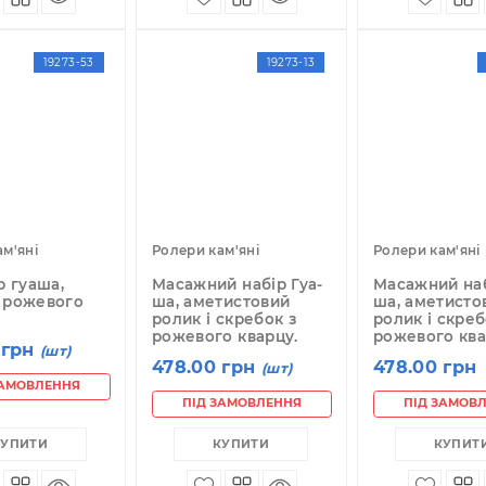
ПІД ЗАМОВЛЕННЯ
ПІД ЗАМОВЛЕННЯ
КУПИТИ
КУПИТИ
19273-53
19273-13
лери кам'яні
Ролери кам'яні
Ро
сажер гуаша,
Масажний набір Гуа-
М
лик із рожевого
ша, аметистовий
ш
арцу.
ролик і скребок з
р
рожевого кварцу.
р