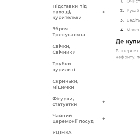
Осн
оракули, руни
Кристали,
мінерали,
вироби
Ловці снів
Музичні
інструменти
Як
Панно, Гобелени
Підставки під
пахощі,
курительки
Зброя
Тренувальна
Де
Свічки,
В ін
Свічники