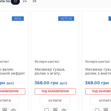
казувати по:
12
24
36
19014
19273-55
лери кам'яні
Ролери кам'яні
Ро
сажер валик
Масажер гуаша,
М
осторонній нефрит
ролик з агату.
р
8.30 грн
368.00 грн
3
(шт)
(шт)