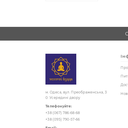
нефр
Трубки
курильні
Скриньки,
мішечки
Фігурки,
статуетки
Чайний
церемонії посуд
УЦІНКА