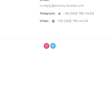
м. Одеса, вул. Преображенська, 3
0. Усередині двору
Телефонуйте:
+38 (067) 786-68-68
+38 (095) 790-57-66
Email:
noreply@zolotoy-budda.com
Telegram:
+38 (068) 789-46-68
Viber:
+38 (068) 789-46-68