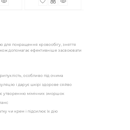
а, роллер та
ша, роллер та
кребок з рожевого
скребок з рожевого
варцу.
кварцу.
36.00 грн
436.00 грн
ПІД ЗАМОВЛЕННЯ
ПІД ЗАМОВЛЕННЯ
КУПИТИ
КУПИТИ
яді за шкірою для покращення кровообігу, зняття
р для масажу також допомагає ефективніше засвоювати