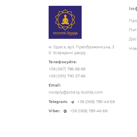
Такі
Прид
дост