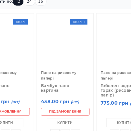
казувати по:
12
24
36
10009
10009-1
но на рисовому
Пано на рисовому
П
пері
папері
па
мбук пано -
Бамбук пано -
Г
ртина
картина
г
п
38.00 грн
438.00 грн
(шт)
(шт)
7