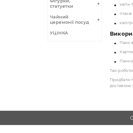
Зброя
Тренувальна
Свічки,
Свічники
Трубки
Тем
курильні
Карт
Скриньки,
зобр
мішечки
Фігурки,
статуетки
Чайний
церемонії посуд
УЦІНКА
Вик