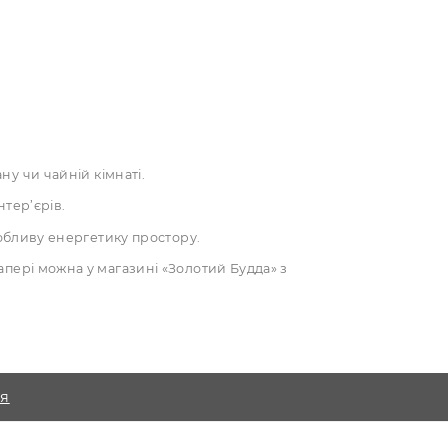
.
еальним для каліграфії та традиційного живопису.
 композицій у китайському стилі.
волізмом. Найчастіше на рисовому папері
ту.
ню.
ості ресторану чи чайній кімнаті.