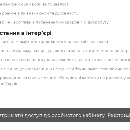
Має характерну напівпрозору текстуру, легкість і міцність
Добре вбирає туш, акварель і чорнило, що робить його ід
Підходить для створення художніх панно та декоративних
атика та стилі зображень
ини китайським стилем відзначаються мінімалізмом і сим
ажують:
природні пейзажі, гори та водоспади,
квіти та бамбук як символи витривалості,
птахів і драконів як знаки сили та духовності,
каліграфічні ієрогліфи з побажаннями здоров’я й добробу
ористання в інтер’єрі
Пано в китайському стилі прикрасить вітальню або спаль
Картини на рисовому папері додають легкості та витончен