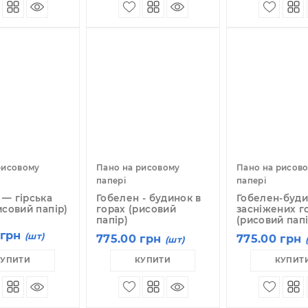
ПІД ЗАМОВЛЕННЯ
ПІД ЗАМОВЛЕННЯ
КУПИТИ
КУПИТИ
но на рисовому
Пано на рисовому
П
пері
папері
па
белен — гірська
Гобелен - будинок в
Г
чка (рисовий папір)
горах (рисовий
з