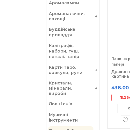
зерна,
7
аплікатори
магнітні
Амулети,
прикраси, чотки
Аромалампи
Аромапалочки,
пахощі
Буддійське
приладдя
Каліграфії,
набори, туш,
пензлі. папір
Па
па
Карти Таро,
Др
оракули, руни
ка