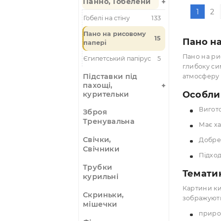
Кристали,
4
мінерали,
вироби
Ловці снів
Музичні
інструменти
Панно, Гобелени
Гобелі на стіну
133
Пано на рисовому
15
Пан
папері
Пано
Єгипетський папірус
5
глиб
Підставки під
атмо
пахощі,
Осо
курительки