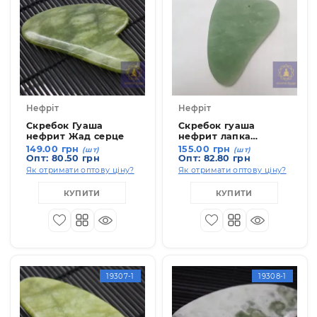
19307-7
19306-1
Нефріт
Нефріт
Скребок Гуаша
Скребок гуаша
нефрит Жад серце
нефрит лапка
класична
149.00 грн
155.00 грн
(шт)
(шт)
Опт: 80.50 грн
Опт: 82.80 грн
Як отримати оптову ціну?
Як отримати оптову ціну