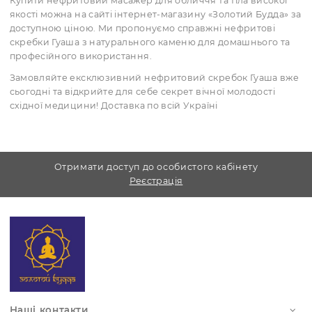
мішки під очима
Регулярне використання покращує тон та текстур
шкіри
Як використовувати масажери з нефрит
Нанесіть на чисту шкіру олію або сироватку
Починайте рухати нефритовий масажний скребок 
центру обличчя до країв, за напрямком лімфотоку
Кожен рух виконуйте плавно, без сильного натиск
Після масажу — змийте залишки олії та нанесіть
зволожуючий крем
Для додаткового охолоджувального ефекту
зберігайте скребок з нефриту у холодильнику — це
допоможе ще ефективніше боротися з набряками.
Де придбати якісний нефритовий скребо