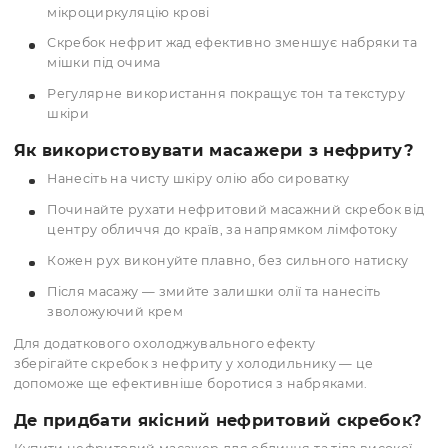
Особливості скребка з нефриту
Натуральний нефрит — камінь із охолоджуючим ефекто
який добре зберігає температуру та делікатно взаємодіє
шкірою. Масажер Гуаша нефритовий має вигини, які
повторюють контури обличчя — щелепа, скули, лоб,
підборіддя. Нефрит вважається каменем гармонії, що
приносить баланс та спокій.
Переваги нефритового скребка Гуаша:
Масаж Гуаша нефрит забезпечує приємне
охолодження та тонізацію шкіри
Нефритовий гуаша для обличчя ідеально повторю
його анатомічні контури
Природні властивості каменю сприяють
розслабленню та гармонізації
Нефритовий масажер для обличчя та тіла покращу
мікроциркуляцію крові
Скребок нефрит жад ефективно зменшує набряки 