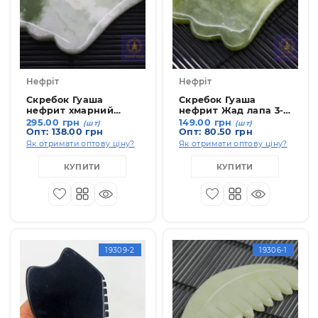
КУПИТИ
КУПИТИ
19308-2
19307-
Нефріт
Нефріт
Скребок Гуаша
Скребок Гуаша
нефрит хмарний
нефрит Жад лапа 3-
лапа 3-х пала
палая
295.00 грн
149.00 грн
(шт)
(шт)