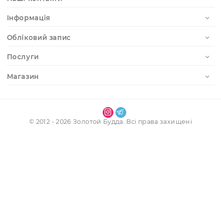
Купити нефритовий масажер для обличчя та тіла висок
якості можна на сайті інтернет-магазину «Золотий Будд
доступною ціною. Ми пропонуємо справжні нефритові
скребки Гуаша з натурального каменю для домашнього 
професійного використання.
Замовляйте ексклюзивний нефритовий скребок Гуаша
сьогодні та відкрийте для себе секрет вічної молодості
східної медицини! Доставка по всій Україні
Отримати доступ до особистого кабінету
Реєстрація