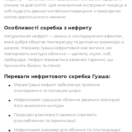
тополиний лист.
298.00 грн
238.00 грн
(шт)
(шт)
Опт: 161.00 грн
Опт: 115.00 грн
Як отримати оптову ціну?
Як отримати оптову ціну
КУПИТИ
КУПИТИ
Вперед
1
2
Нефритовий скребок Гуаша: купити 
ефективного масажу обличчя
Нефритовий скребок Гуаша виготовляється з натураль
нефриту — каменю, який вважається символом здоров'
спокою та довголіття. Цей елегантний інструмент поєдн
собі мудрість давньої китайської медицини з природно
силою дорогоцінного каменю.