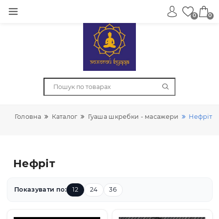
0
Головна
Каталог
Гуаша шкребки - масажери
Не
Нефріт
Показувати по:
12
24
36