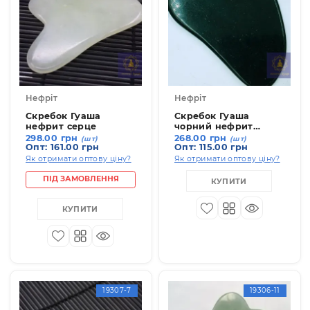
19306-9
19309-
Нефріт
Нефріт
Скребок Гуаша
Скребок Гуаша
нефрит серце
чорний нефрит
серце
298.00 грн
268.00 грн
(шт)
(шт)
Опт: 161.00 грн
Опт: 115.00 грн
Як отримати оптову ціну?
Як отримати оптову ціну
ПІД ЗАМОВЛЕННЯ
КУПИТИ
КУПИТИ