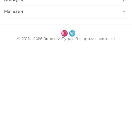
Отримати доступ до особистого кабінету
Реєстрація
Наші контакти
Інформація
Обліковий запис
Послуги
Магазин