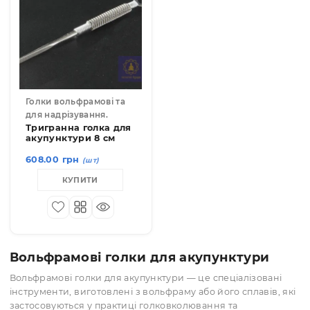
КУПИТИ
КУПИТИ
19018-2
Голки вольфрамові та
для надрізування.
Тригранна голка для
акупунктури 8 см