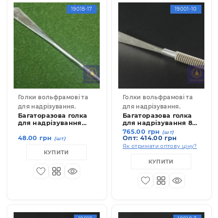
19018-17
19001-1
Голки вольфрамові та
Голки вольфрамові та
для надрізування.
для надрізування.
Багаторазова голка
Багаторазова голка
для надрізування
для надрізування 8
6х34 мм
см
765.00 грн
(шт)
Опт: 414.00 грн
48.00 грн
(шт)
Як отримати оптову ціну