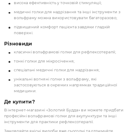
працювати з високою точністю.
Завдяки хорошій електропровідності, голки для
голкотерапії вольфрам можуть застосовуватись у
електроакупунктурі для передачі слабких імпульсів
Вольфрам стійкий до вологи та хімічних речовин,
забезпечує стерильність і довговічність інструмент
Переваги використання
мінімальний ризик викривлення під час маніпуляц
можливість виготовлення дуже тонких голок для
зменшення дискомфорту;
висока ефективність у точковій стимуляції;
медичні голки для надрізання та інші інструменти 
вольфраму можна використовувати багаторазово;
підвищений комфорт пацієнта завдяки гладкій
поверхні.