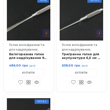
КУПИТИ
КУПИТИ
19018
19018-
Голки вольфрамові та
Голки вольфрамові та
для надрізування.
для надрізування.
Багаторазова голка
Тригранна голка дл
для надрізування 9
акупунктури 6,5 см 
см
ручкою
486.00 грн
638.00 грн
(шт)
(шт)