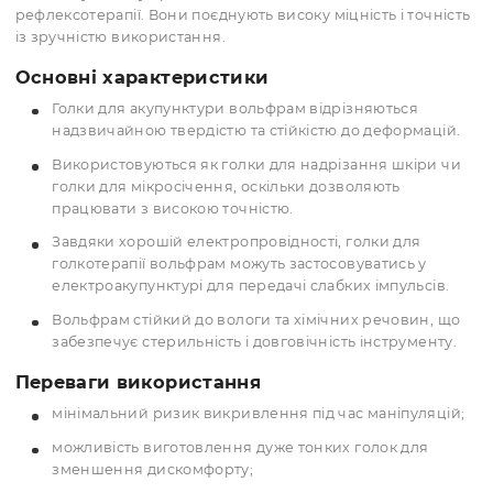
608.00 грн
(шт)
КУПИТИ
Вольфрамові голки для акупунктури
Вольфрамові голки для акупунктури — це спеціалізован
інструменти, виготовлені з вольфраму або його сплавів,
застосовуються у практиці голковколювання та
рефлексотерапії. Вони поєднують високу міцність і точн
із зручністю використання.
Основні характеристики
Голки для акупунктури вольфрам відрізняються
надзвичайною твердістю та стійкістю до деформац
Використовуються як голки для надрізання шкіри
голки для мікросічення, оскільки дозволяють