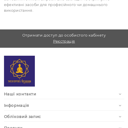
Різновиди
класичні вольфрамові голки для рефлексотерапії;
тонкі голки для мікросічення;
спеціальні медичні голки для надрізання;
унікальні вогняні голки з вольфраму, які
застосовуються в окремих напрямках традиційної
медицини.
Де купити?
В інтернет-магазині «Золотий Будда» ви можете придб
професійні вольфрамові голки для акупунктури та інші
інструменти для практики рефлексотерапії.
Замовляйте якісні вироби вже сьогодні та отримуйте
ефективні засоби для професійного чи домашнього
використання.