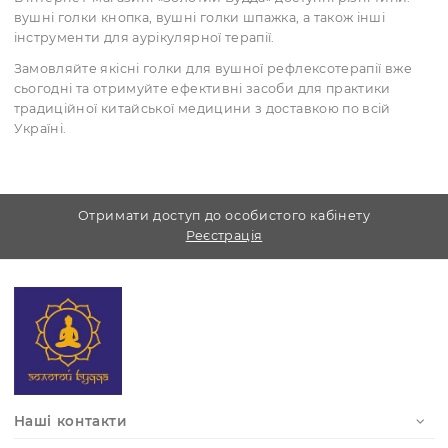
Використовуються як допоміжний метод у терапії
залежностей.
Акупунктурні голки для вух сприяють нормалізації 
зменшенню тривожності та стресу.
Сприяють регуляції роботи травної системи,
артеріального тиску й гормонального балансу.
Голки для аурикулярної терапії можуть застосовув
у комплексному лікуванні хронічних захворювань.
Де купити?
В інтернет-магазині «Золотий Будда» доступні різні тип
вушні голки кнопка, вушні голки шпажка, а також інші
інструменти для аурікулярної терапії.
Замовляйте якісні голки для вушної рефлексотерапії в
сьогодні та отримуйте ефективні засоби для практики
традиційної китайської медицини з доставкою по всій
Україні.