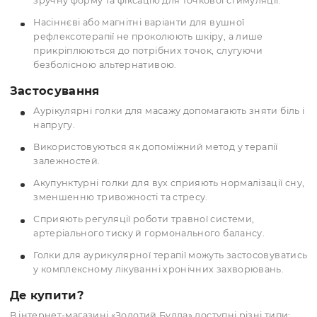
Види голок
Голки для вух акупунктура можуть бути постійним
вони залишаються у вусі кілька днів і фіксуються
пластиром.
Стерильні вушні голки застосовують для
короткотривалих процедур, коли голка вводиться 
видаляється в межах одного сеансу.
Вушні голки кнопка та вушні голки шпажка мають
зручну форму та фіксацію для точкової стимуляції.
Насіннєві або магнітні варіанти для вушної
рефлексотерапії не проколюють шкіру, а лише
прикріплюються до потрібних точок, слугуючи
безболісною альтернативою.
Застосування
Аурікулярні голки для масажу допомагають зняти бі
напругу.