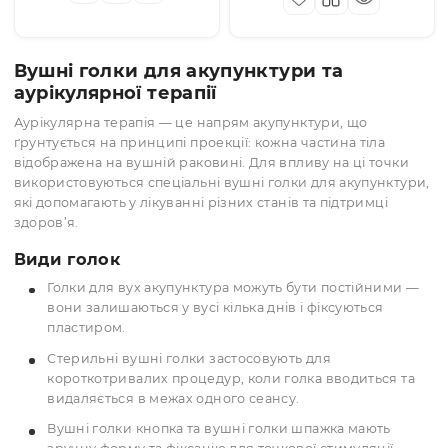
аукурулярні голки
аукурулярні голки
Стерильні
Стерильні
аурикулярні вушні
аурикулярні вушні
голки Huan Qiu
голки Zhongyan
323.00 грн
228.00 грн
(шт)
(шт)
Шпажка 0,2х5 мм 100
Taihe Кнопка 0,22х1,
Опт: 220.80 грн
323.00 грн
Опт: 174.80 грн
голок
мм 100 голок
Як отримати оптову ціну?
Як отримати оптову ціну
КУПИТИ
КУПИТИ
Вушні голки для акупунктури та
аурікулярної терапії
Аурікулярна терапія — це напрям акупунктури, що
ґрунтується на принципі проекції: кожна частина тіла
відображена на вушній раковині. Для впливу на ці точк
використовуються спеціальні вушні голки для акупункт
які допомагають у лікуванні різних станів та підтримці
здоров’я.