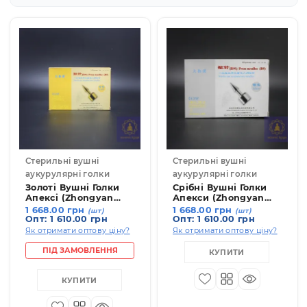
Показувати по:
12
24
36
Стерильні вушні
Стерильні вушні
аукурулярні голки
аукурулярні голки
Золоті Вушні Голки
Срібні Вушні Голки
Апексі (Zhongyan
Апекси (Zhongyan
Taihe) 100 шт.
Taihe)100 шт.
1 668.00 грн
1 668.00 грн
(шт)
(шт)
Опт: 1 610.00 грн
Опт: 1 610.00 грн
Як отримати оптову ціну?
Як отримати оптову ціну