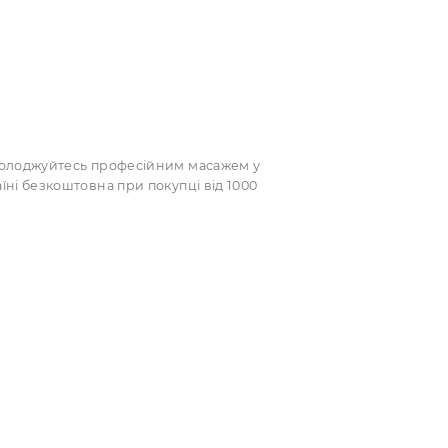
ї або сироватки
ях лімфовідведення
шкіри
ля різних зон
 масажери Гуаша від перевірених виробників. Ми
аталозі та насолоджуйтесь професійним масажем у