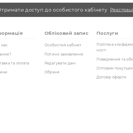
шніх умовах. Зробіть замовлення вже сьогодні — доставка 
Отримати доступ до особистого кабінет
Інформація
Обліковий запис
Пос