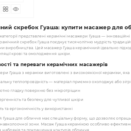
25.00 грн
(шт)
т: 230.00 грн
отримати оптову ціну?
ПІД ЗАМОВЛЕННЯ
КУПИТИ
амічний скребок Гуаша: купити масаже
шій підкатегорії представлені керамічні масажери Гуаша 
ою. Керамічний скребок Гуаша поєднує тисячолітню мудр
ологіями виробництва. Цей масажер Гуаша керамічний іде
оциркуляції крові та омолодження шкіри.
бливості та переваги керамічних масажері
 масажери Гуаша з кераміки виготовлені з високоякісної ке