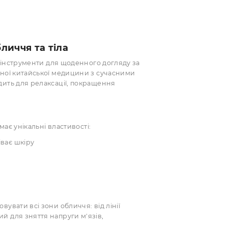
р для обличчя та тіла
— інноваційні інструменти для щоденного догляду за
ість традиційної китайської медицини з сучасними
ально підходить для релаксації, покращення
в
раміки, яка має унікальні властивості: