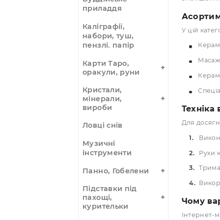
Амулети,
прикраси, чотки
Аромалампи
Аромапалочки,
Кера
пахощі
щеле
змен
Буддійське
приладдя
Асо
Каліграфії,
У ці
набори, туш,
пензлі. папір
Карти Таро,
оракули, руни
Кристали,
мінерали,
вироби
Тех