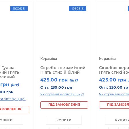
казувати по:
12
24
36
19305-5
19305-6
раміка
Кераміка
К
ребок Гуаша
Скребок керамічний
С
рамічний П'ять
П'ять стихій білий
П
ихій зелений
425.00 грн
4
(шт)
25.00 грн
(шт)
Опт: 230.00 грн
О
т: 230.00 грн
Як отримати оптову ціну?
Як
отримати оптову ціну?