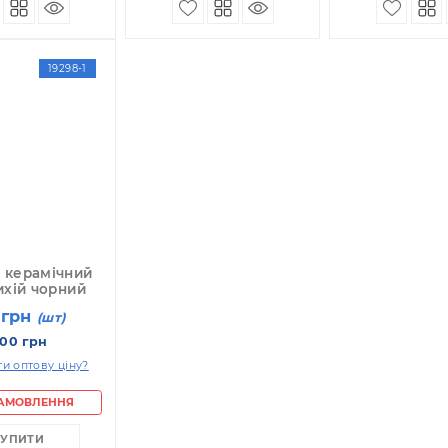
ПІД ЗАМОВЛЕННЯ
ПІД ЗАМОВЛЕННЯ
КУПИТИ
КУПИТИ
19298-1
раміка
ребок керамічний
ять стихій чорний