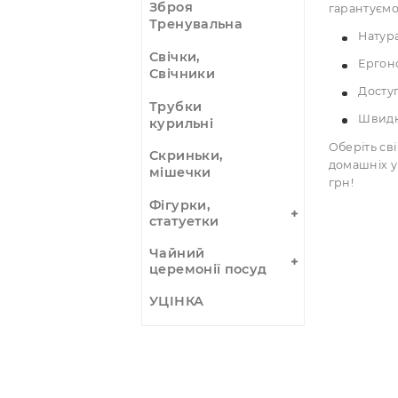
Для 
Ловці снів
Музичні
інструменти
Панно, Гобелени
Підставки під
пахощі,
Чом
курительки
Інте
Зброя
гара
Тренувальна
Свічки,
Свічники
Трубки
курильні
Обер
Скриньки,