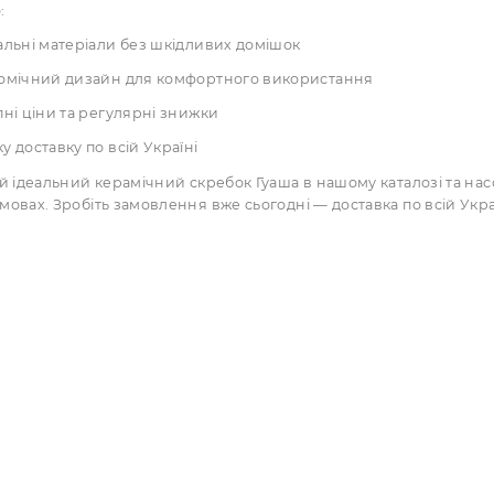
досягнення оптимального результату рекомендуємо:
Виконувати масаж на очищену шкіру з використанням олі
Рухи керамічним масажним скребком виконувати по ліні
Тримати інструмент під кутом 15-30 градусів до поверхні 
Використовувати різні сторони скребка Гуаша кераміка д
у варто обрати наші керамічні масажери?
рнет-магазин «Золотий Будда» пропонує якісні керамічні
нтуємо:
Натуральні матеріали без шкідливих домішок
Ергономічний дизайн для комфортного використання
Доступні ціни та регулярні знижки
Швидку доставку по всій Україні
іть свій ідеальний керамічний скребок Гуаша в нашому к