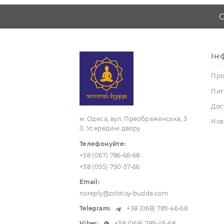
дома
мішечки
грн!
Фігурки,
статуетки
Чайний
церемонії посуд
УЦІНКА