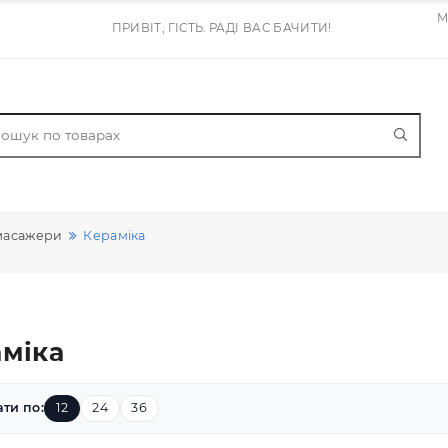
ПРИВІТ, ГІСТЬ. РАДІ ВАС БАЧИТИ!
бки - масажери
Кераміка
ераміка