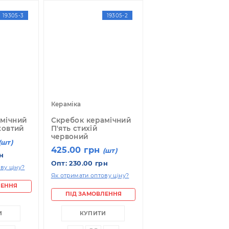
19305-3
19305-2
ераміка
Кераміка
кребок керамічний
Скребок керамічний
'ять стихій жовтий
П'ять стихій
червоний
25.00 грн
(шт)
425.00 грн
(шт)
пт: 230.00 грн
Опт: 230.00 грн
 отримати оптову ціну?
Як отримати оптову ціну?