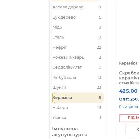
По
Гуаша шкребки -
масажери
Алоєве дерево
9
Бук дерево
5
Мідь
8
Сталь
18
Нефріт
22
Рожевий кварц
3
Ке
Сердолік, Агат
10
Ск
Ріг буйвола
13
ке
ст
Шунгіт
23
4
Кераміка
5
Оп
Як 
Набори
13