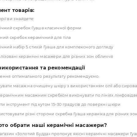
Оптимальну теплопровідність — матеріал приємно охолод
Абсолютно гладку поверхню без мікротріщин
Гіпоалергенність та безпеку для чутливої шкіри
Легкість та ергономічність у використанні
мічний Гуаша для обличчя має спеціальну форму, що дозво
пи до навколоочної зони. Масаж Гуаша керамікою особлив
шення набряків та покращення контурів обличчя.
ртимент товарів:
й категорії ви знайдете:
Керамічний скребок Гуаша класичної форми
Масажний скребок керамічний для тіла
Керамічний набір 5 стихій Гуаша для комплексного догля
Спеціалізовані керамічні масажери для різних зон облич
ніка використання та рекомендації