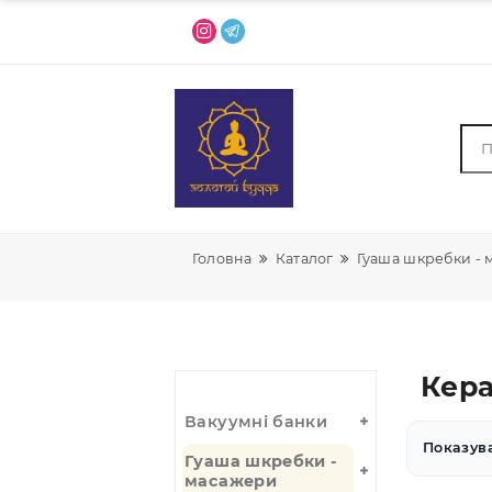
Головна
Каталог
Гуаша шкре
К
Вакуумні банки