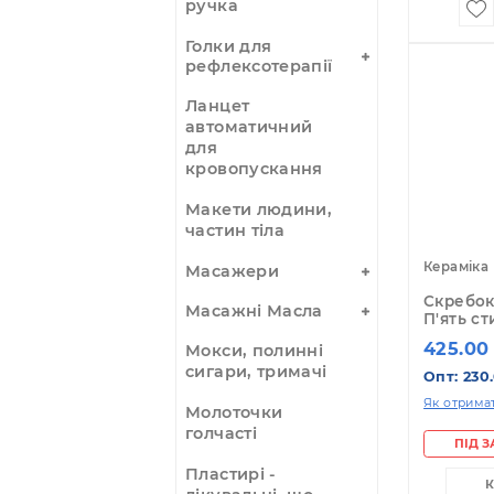
Уцінка
1
Імпульсна
акупунктурна
ручка
Голки для
рефлексотерапії
Ланцет
автоматичний
для
кровопускання
Макети людини,
частин тіла
Ке
Масажери
Ск
Масажні Масла
П'