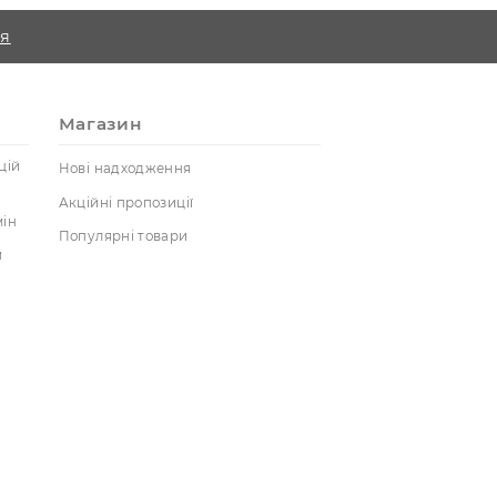
по всій Україні безкоштовна при покупці від 1000
у
Реєстрація
луги
Магазин