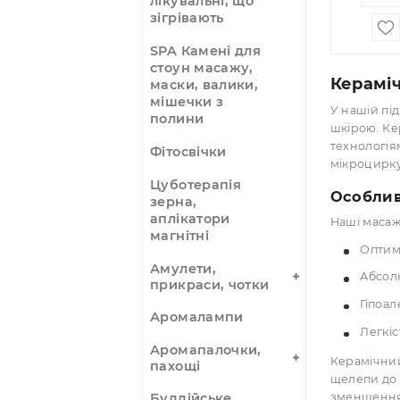
4
Мокси, полинні
сигари, тримачі
Оп
Як 
Молоточки
голчасті
Пластирі -
лікувальні, що
зігрівають
SPA Камені для
стоун масажу,
Кер
маски, валики,
мішечки з
У на
полини
шкір
техн
Фітосвічки
мікр
Цуботерапія
Осо
зерна,
аплікатори
Наші
магнітні