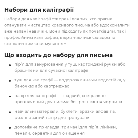
Каліграфії, набори, туш,
Каліграфії, набори, туш
пензлі. папір.
пензлі. папір.
Туш для каліграфії
Туш для каліграфії
688.00 грн
90.00 грн
(шт)
(шт)
ПІД ЗАМОВЛЕННЯ
КУПИТИ
КУПИТИ
Вперед
1
2
Набори для каліграфії
Набори для каліграфії створені для тих, хто прагне
опанувати мистецтво красивого письма або вдосконал