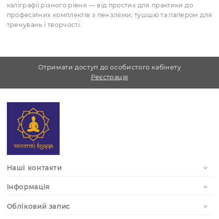
Базові — оптимальні для новачків, містять лише
необхідний мінімум
Подарункові — мають вишукане оформлення, част
дерев’яних футлярах
Професійні — розширені комплекти з різними пе
тушшю та папером
Стильові — орієнтовані на конкретну техніку калігр
(готика, Copperplate, модерн тощо)
Техніка каліграфії
Робота з каліграфічними інструментами вимагає трену
важливо правильно тримати перо або пензель,
контролювати натиск та кут нахилу. Від цих факторів
залежить товщина лінії, ритм письма й естетика написа
тексту.
Де знайти інструменти для каліграфії
У магазині «Золотий Будда» представлені набори для