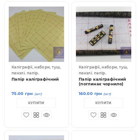
Показувати по:
12
24
36
Каліграфії, набори, туш,
Каліграфії, набори, туш
пензлі. папір.
пензлі. папір.
Папір каліграфічний
Папір каліграфічни
(поглинає чорнило)
75.00 грн
160.00 грн
(шт)
(шт)
КУПИТИ
КУПИТИ