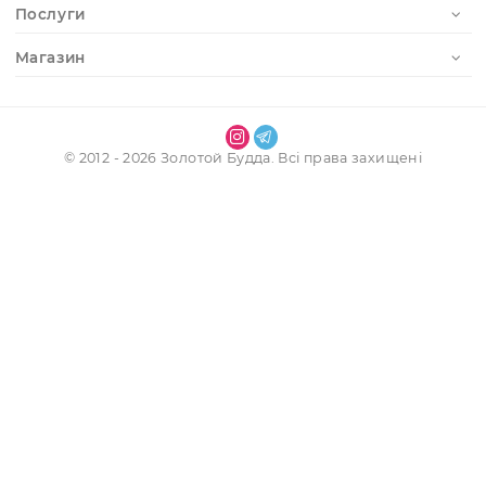
каліграфії різного рівня — від простих для практики до
професійних комплектів з пензлями, тушшю та паперо
тренувань і творчості.
Отримати доступ до особистого кабінету
Реєстрація
Наші контакти
Інформація