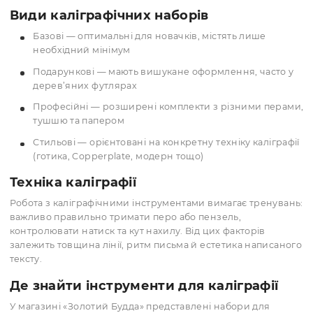
вже наявні навички. Вони підходять як початківцям, так 
професійним каліграфам, відрізняючись складом та
стилістичним спрямуванням.
Що входить до набору для письма
пір’я для занурювання у туш, картриджні ручки аб
браш-пени для сучасної каліграфії
туш для каліграфії — водорозчинна чи водостійка, 
баночках або картриджах
папір для каліграфії — гладкий, спеціально
призначений для письма без розтікання чорнила
навчальні матеріали: буклети, зразки алфавітів,
розлінований папір для тренувань
допоміжне приладдя: тримачі для пір’я, лінійки,
пенали, серветки для очищення
Види каліграфічних наборів