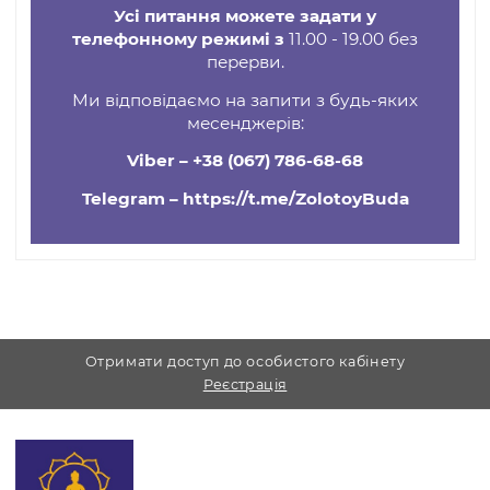
агресивними засобами. Протирайте м’якою
сухою серветкою; за потреби скористайтеся
делікатною поліроллю для біжутерії.
Важливо
Аксесуар має символічний характер. Можливі
незначні відмінності відтінку та фактури від фо
через особливості партії.
Усі питання можете задати у
телефонному режимі з
11.00 - 19.00 без
перерви.
Ми відповідаємо на запити з будь-яких
месенджерів:
Viber –
+38 (067) 786-68-68