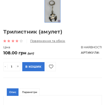
Трилистник (амулет)
Повернення та обмін
Ціна
В НАЯВН
108.00 грн
АРТИКУ
(шт)
-
+
В КОШИК