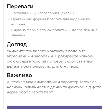
зв’язці ключів, сумці або в авто.
Як використовувати
Закріпіть на ключах — символ завжди під рукою.
Підвісьте на рюкзак, сумку чи в салоні автомобіл
як нагадування про мету та вдачу.
Даруйте як невеликий знак підтримки та добрих
побажань.
Переваги
Лаконічний і універсальний дизайн.
Практичний формат брелока для щоденного
носіння.
Виразна форма з трьох лопатей — добре помітна
здалеку.
Догляд
Уникайте тривалого контакту з водою та