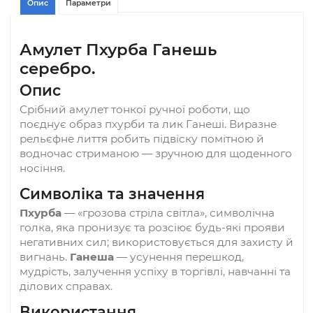
Опис
Параметри
Амулет Пхурба Ганешь
серебро.
Опис
Срібний амулет тонкої ручної роботи, що
поєднує образ пхурби та лик Ганеші. Виразне
рельєфне лиття робить підвіску помітною й
водночас стриманою — зручною для щоденно
носіння.
Символіка та значення
Пхурба
— «грозова стріла світла», символічна