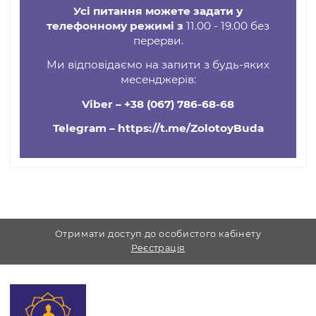
Догляд
Уникайте агресивної хімії та тривалого
намокання. Зберігайте в сухому місці,
періодично поліруйте м’якою серветкою;
абразиви не використовуйте.
Усі питання можете задати у
телефонному режимі з
11.00 - 19.00 без
перерви.
Ми відповідаємо на запити з будь-яких
месенджерів:
Viber –
+38 (067) 786-68-68
Telegram –
https://t.me/ZolotoyBuda