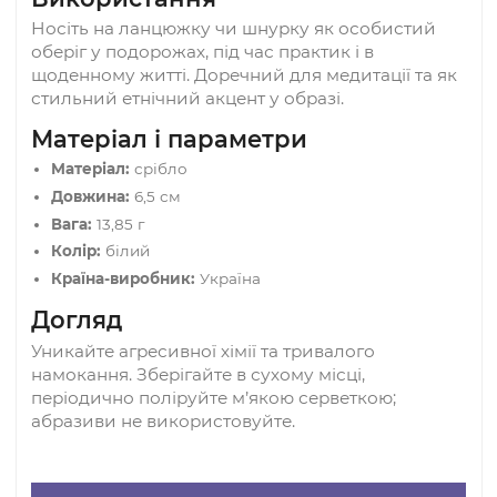
голка, яка пронизує та розсіює будь-які прояв
негативних сил; використовується для захисту
вигнань.
Ганеша
— усунення перешкод,
мудрість, залучення успіху в торгівлі, навчанні 
ділових справах.
Використання
Носіть на ланцюжку чи шнурку як особистий
оберіг у подорожах, під час практик і в
щоденному житті. Доречний для медитації та 
стильний етнічний акцент у образі.
Матеріал і параметри
Матеріал:
срібло
Довжина:
6,5 см
Вага:
13,85 г
Колір:
білий
Країна-виробник:
Україна