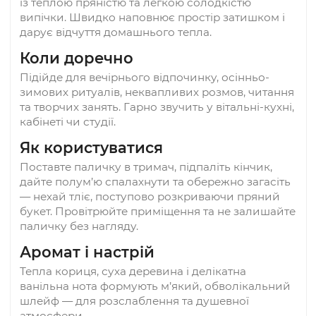
Аромапалочки (набор) - SSAT
DARK CINNAMON ТЕМНАЯ
КОРИЦА 15 ГРАММ
Опис
Dark Cinnamon — насичений коричний арома
із теплою пряністю та легкою солодкістю
випічки. Швидко наповнює простір затишком 
дарує відчуття домашнього тепла.
Коли доречно
Підійде для вечірнього відпочинку, осінньо-
зимових ритуалів, неквапливих розмов, читан
та творчих занять. Гарно звучить у вітальні-кухн
кабінеті чи студії.
Як користуватися
Поставте паличку в тримач, підпаліть кінчик,
дайте полум’ю спалахнути та обережно загасі