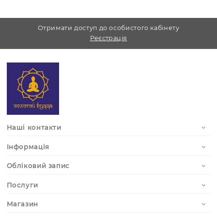
перерви.
Ми відповідаємо на запити з будь-яких
месенджерів:
Viber –
+38 (067) 786-68-68
Telegram –
https://t.me/ZolotoyBuda
Отримати доступ до особистого кабінету
Реєстрація