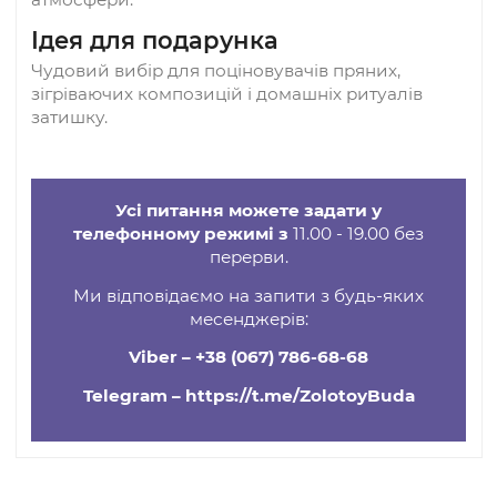
— нехай тліє, поступово розкриваючи пряний
букет. Провітрюйте приміщення та не залишай
паличку без нагляду.
Аромат і настрій
Тепла кориця, суха деревина і делікатна
ванільна нота формують м’який, обволікальн
шлейф — для розслаблення та душевної
атмосфери.
Ідея для подарунка
Чудовий вибір для поціновувачів пряних,
зігріваючих композицій і домашніх ритуалів
затишку.
Усі питання можете задати у
телефонному режимі з
11.00 - 19.00 без