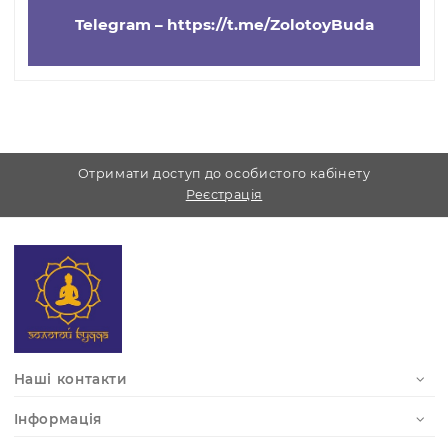
Усі питання можете задати у
телефонному режимі з
11.00 - 19.00 без
перерви.
Ми відповідаємо на запити з будь-яких
месенджерів:
Viber –
+38 (067) 786-68-68
Telegram –
https://t.me/ZolotoyBuda
Отримати доступ до особистого кабінету