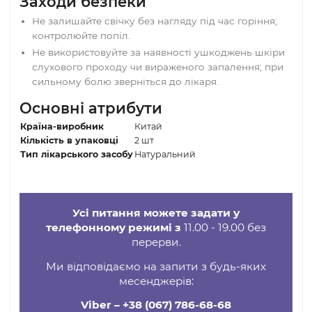
каналом
на відстані 0,5–1 см.
Щільно не притискайте 
потрібен вільний повітрообмін.
Тримайте до поперечної позначки на свічці. Завчасн
підготуйте посудину з водою або чисту попільничку д
безпечного гасіння.
Рекомендовано прогрівати
обидва вуха
, навіть якщо
турбує лише одне.
Заходи безпеки
Не залишайте свічку без нагляду під час горіння;
контролюйте попіл.
Не використовуйте за наявності ушкоджень шкір
слухового проходу чи вираженого запалення; пр
сильному болю зверніться до лікаря.
Основні атрибути
Країна-виробник
Китай
Кількість в упаковці
2 шт
Тип лікарського засобу
Натуральний