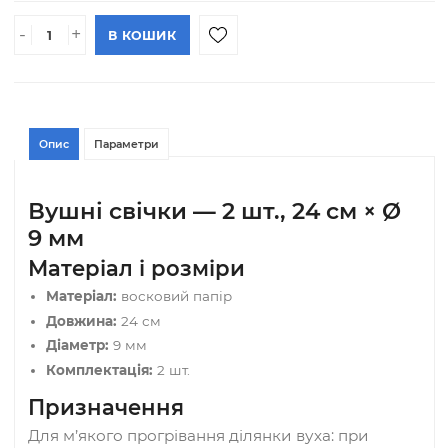
22.00 грн
АРТИКУЛ#: 191
(шт)
Опт: 11.50 грн
Як отримати оптову ціну?
-
+
В КОШИК
Опис
Параметри
Вушні свічки — 2 шт., 24 см × Ø
9 мм
Матеріал і розміри
Матеріал:
восковий папір