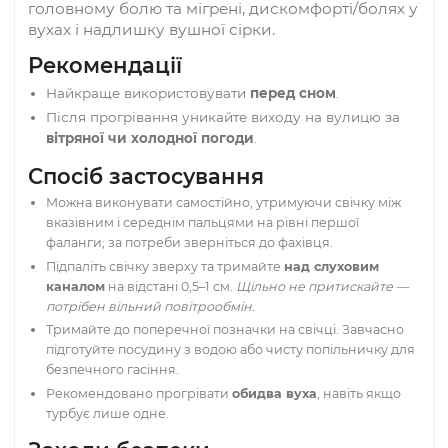
Довжина:
24 см
Діаметр:
9 мм
Комплектація:
2 шт.
Призначення
Для м’якого прогрівання ділянки вуха: при
головному болю та мігрені, дискомфорті/болях
вухах і надлишку вушної сірки.
Рекомендації
Найкраще використовувати
перед сном
.
Після прогрівання уникайте виходу на вулицю за
вітряної чи холодної погоди
.
Спосіб застосування
Можна виконувати самостійно, утримуючи свічку між
вказівним і середнім пальцями на рівні першої
фаланги; за потреби зверніться до фахівця.
Підпаліть свічку зверху та тримайте
над слуховим