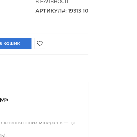
Повернення та обмін
В НАЯВНОСТІ
0 грн
АРТИКУЛ#: 19313-10
(шт)
00 грн
и оптову ціну?
+
В КОШИК
з отвором»