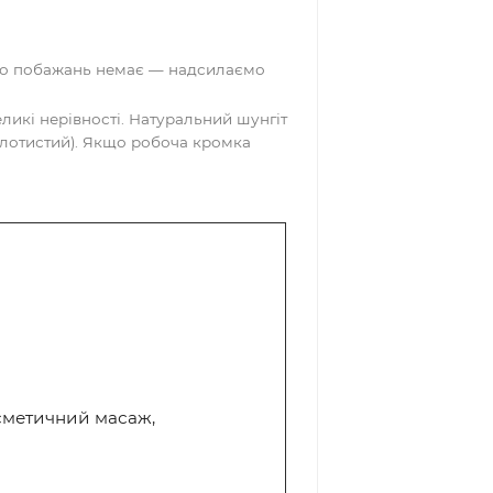
шок.
 систему;
судини.
ує погане»), у якій невелику пластину-
ією.
к каменю; якщо побажань немає — надсилаємо
можливі невеликі нерівності. Натуральний шунгіт
бо піриту (золотистий). Якщо робоча кромка
я браком.