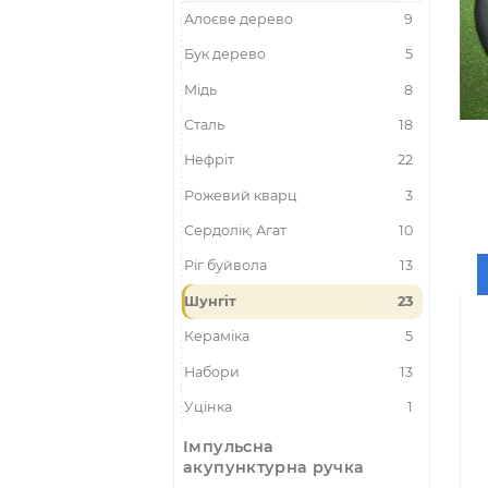
Гуаша шкребки -
масажери
Алоєве дерево
9
Бук дерево
5
Мідь
8
Сталь
18
Нефріт
22
Рожевий кварц
3
Сердолік, Агат
10
Ріг буйвола
13
Шунгіт
23
Кераміка
5
Набори
13