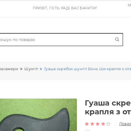
ПРИВІТ, ГІСТЬ. РАДІ ВАС БАЧИТИ!
бки - масажери
Шунгіт
Гуаша скребок шунгіт Бянь Ш
Гуаш
крап