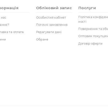
Ми відповідаємо на запити
Viber –
+38 (0
Telegram –
https:
Отримати доступ до особистого кабінет
Інформація
Обліковий запис
Пос
Полі
Про нас
Особистий кабінет
ності
Питання?
Поточні замовлення
Пове
Доставка та оплата
Редагувати дані