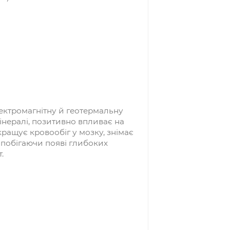
природні включення інших мінералів — це
 на вартість).
роводить електромагнітну й геотермальну
астояна на мінералі, позитивно впливає на
ребком покращує кровообіг у мозку, знімає
ь зморшок, запобігаючи появі глибоких
й результат.