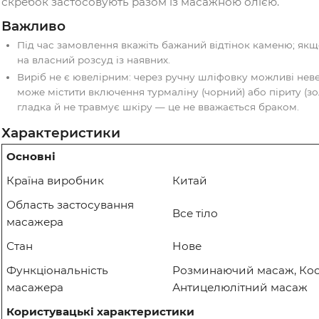
пом’якшення та візуальне розгладження змор
Особливості каменю
сприятливо впливає на жіночу репродуктивну
корисний людям із серцевими недугами;
підтримує серцево-судинну систему, зміцнює 
Гуаша
— давня китайська методика («вишкріб
скребок застосовують разом із масажною ол
Важливо
Під час замовлення вкажіть бажаний відтіно
на власний розсуд із наявних.
Виріб не є ювелірним: через ручну шліфовку 
може містити включення турмаліну (чорний) а
гладка й не травмує шкіру — це не вважаєтьс
Характеристики
Основні