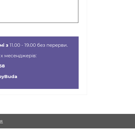
масаж, Косметичний масаж,
ий масаж
ному режимі з
11.00 - 19.00 без перерви.