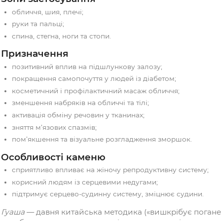
Показання
косметичний, лікувальний і профілактичний м
професійний інструмент для масажу гуаша;
для домашнього використання.
Зони застосування
обличчя, шия, плечі;
руки та пальці;
спина, стегна, ноги та стопи.
Призначення
позитивний вплив на підшлункову залозу;
покращення самопочуття у людей із діабетом;
косметичний і профілактичний масаж обличчя
зменшення набряків на обличчі та тілі;
активація обміну речовин у тканинах;
зняття м’язових спазмів;