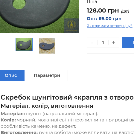
Ціна
128.0
Опт: 69.
Як отримат
-
Опис
Параметри
Скребок шунгітовий «крапля 
Матеріал, колір, виготовлення