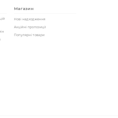
 з будь-яких месенджерів:
67) 786-68-68
//t.me/ZolotoyBuda
у
Реєстрація
луги
Магазин
тика конфіденцій
Нові надходження
Акційні пропозиції
рнення та обмін
Популярні товари