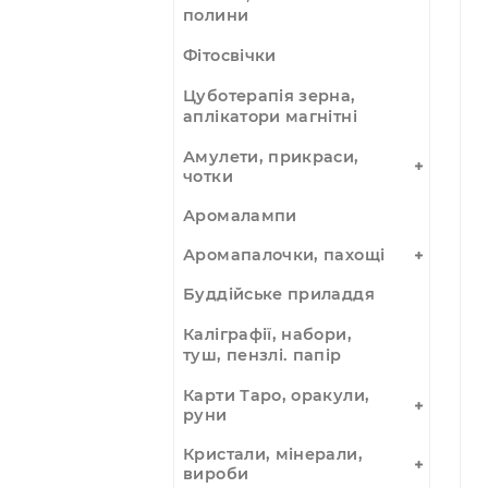
Пластирі - лікувальні,
що зігрівають
SPA Камені для стоун
масажу, маски,
валики, мішечки з
полини
Фітосвічки
Цуботерапія зерна,
аплікатори магнітні
Амулети, прикраси,
чотки
Аромалампи
Аромапалочки, пахощі