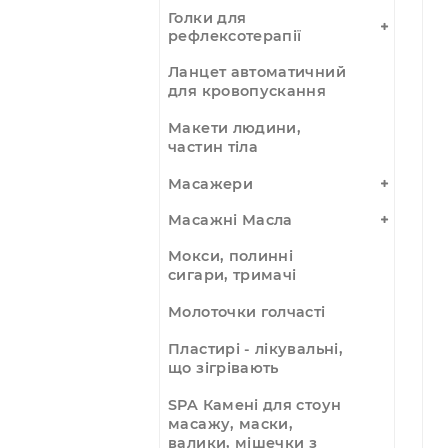
Уцінка
1
Імпульсна
акупунктурна ручка
Голки для
рефлексотерапії
Ланцет автоматичний
для кровопускання
Макети людини,
частин тіла
Масажери
Масажні Масла
Мокси, полинні
сигари, тримачі
Молоточки голчасті