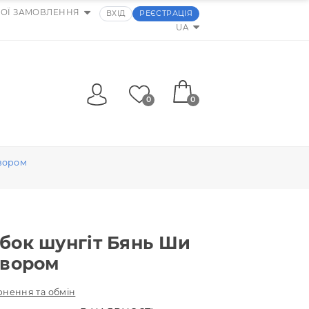
МОЇ ЗАМОВЛЕННЯ
ВХІД
РЕЄСТРАЦІЯ
UA
0
0
и крапля з отвором
а скребок шунгіт Бянь Ши
ля з отвором