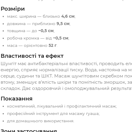
Матеріал:
шунгіт (натуральний мінерал).
Колір:
чорний; можливі світлі прожилки та 
особливість каменю, не дефект.
Виготовлення:
ручна робота (може впливати
Розміри
макс. ширина — близько
4,6 см
;
довжина — приблизно
9,5 см
;
товщина — до
~0,5 см
;
робоча кромка — від
~0,5 см
;
маса — орієнтовно
52 г
.
Властивості та ефект
Шунгіт має антибактеріальні властивості, п
енергію, сприяє нормалізації тиску. Вода, н
серце, судини та ШКТ. Масаж шунгітовим ск
втому, зменшує в’ялість шкіри та помітніст
складок. Дає оздоровчий і омолоджувальни