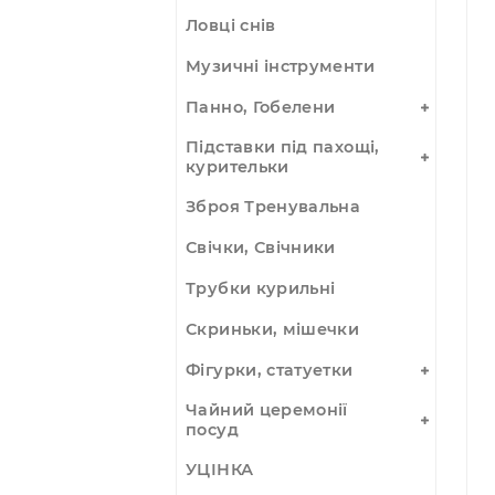
Буддійське приладдя
Каліграфії, набори,
туш, пензлі. папір
Карти Таро, оракули,
руни
Кристали, мінерали,
вироби
Ловці снів
Музичні інструменти
Панно, Гобелени
Підставки під пахощі,
курительки
Зброя Тренувальна