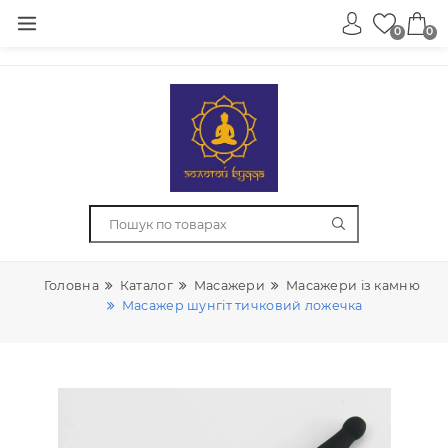
0
Головна
Каталог
Масажери
Масажери із ка
Масажер шунгіт тичковий ложечка