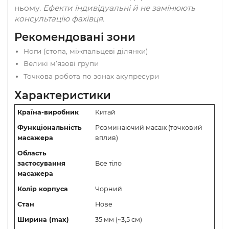
індивідуально; за коректної роботи дискомфо
змінюється відчуттям тепла і загальним
розслабленням.
Не є медичним виробом.
Матеріал та особливості
Шунгіт. Користувачі часто приписують каменю
антибактеріальні властивості, здатність
проводити тепло та електромагнітну енергію, 
також позитивний вплив води, настояної на
ньому.
Ефекти індивідуальні й не замінюють
консультацію фахівця.
Рекомендовані зони
Ноги (стопа, міжпальцеві ділянки)
Великі м’язові групи
Точкова робота по зонах акупресури
Характеристики
Країна-виробник
Китай