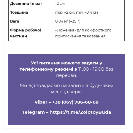
Функціональність
Розминаючий масаж (точковий
масажера
вплив)
Область
застосування
Все тіло
масажера
Колір корпуса
Чорний
Стан
Нове
Ширина (max)
35 мм (~3,5 см)
Довжина (max)
12 см
Товщина
max ~2 см; min ~0,4 см
Вага
0,04 кг (~39 г)
Форма робочої
«Ложечка» для комфортного
частини
притискання та ковзання