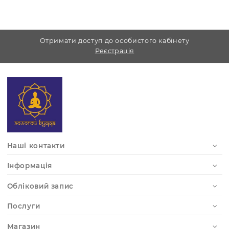
Усі питання можете задати у
телефонному режимі з
11.00 - 19.00 без
перерви.
Ми відповідаємо на запити з будь-яких
месенджерів:
Viber –
+38 (067) 786-68-68
Telegram –
https://t.me/ZolotoyBuda
Отримати доступ до особистого кабінету
Реєстрація