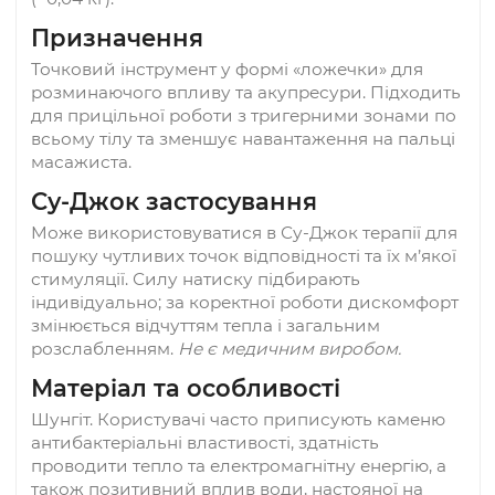
Масажер шунгіт тицьковий
«ложечка»
Розміри:
ширина до ~3,5 см, довжина до ~12 с
товщина до ~2 см (мінімальна ~0,4 см), вага ~39
(~0,04 кг).
Призначення
Точковий інструмент у формі «ложечки» для
розминаючого впливу та акупресури. Підходи
для прицільної роботи з тригерними зонами 
всьому тілу та зменшує навантаження на паль
масажиста.
Су-Джок застосування
Може використовуватися в Су-Джок терапії д
пошуку чутливих точок відповідності та їх м’як
стимуляції. Силу натиску підбирають