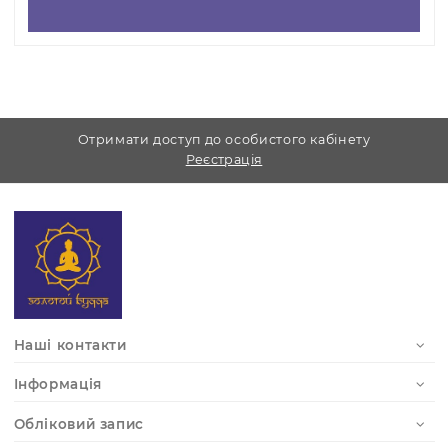
характеристики
Усі питання можете задати у
телефонному режимі з
11.00 - 19.00 без
перерви.
Ми відповідаємо на запити з будь-яких
месенджерів:
Viber –
+38 (067) 786-68-68
Telegram –
https://t.me/ZolotoyBuda