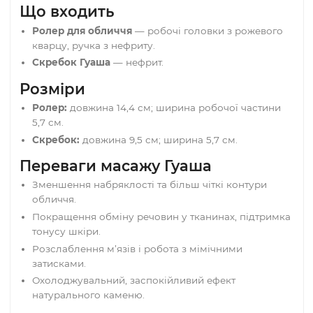
Традиційний інструмент східних практик для
щоденного догляду за шкірою. Холодна
гладенька поверхня каменю заспокоює,
зменшує набряки, покращує мікроциркуляцію
та розслабляє м’язи, що сприяє зменшенню
мімічних зморшок.
Що входить
Ролер для обличчя
— робочі головки з рожевог
кварцу, ручка з нефриту.
Скребок Гуаша
— нефрит.
Розміри
Ролер:
довжина 14,4 см; ширина робочої частини
5,7 см.
Скребок:
довжина 9,5 см; ширина 5,7 см.
Переваги масажу Гуаша
Зменшення набряклості та більш чіткі контури