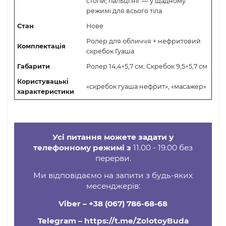
Ролер: рожевий кварц (головки),
Матеріали
нефрит (ручка); Скребок: нефрит
Косметичний; розминаючий;
Функціональність
роликовий; антицелюлітний;
масажера
тепловий ефект (за рахунок
прогріву шкіри під час масажу)
Обличчя; шия; спина; плечі;
передпліччя; руки; сідниці; стегна;
Область
ікри; живіт; коліна; щиколотки;
застосування
стопи; пальці ніг — у щадному
режимі для всього тіла
Стан
Нове
Ролер для обличчя + нефритовий
Комплектація
скребок Гуаша
Габарити
Ролер 14,4×5,7 см; Скребок 9,5×5,7 
Користувацькі
«скребок гуаша нефрит», «масажер