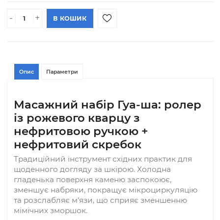
Повернення та обмін
Ціна
ПІД ЗАМОВЛЕН
406.00 грн
АРТИКУЛ#: 1927
(шт)
-
+
В КОШИК
Опис
Параметри
Масажний набір Гуа-ша: роле
із рожевого кварцу з
нефритовою ручкою +
нефритовий скребок