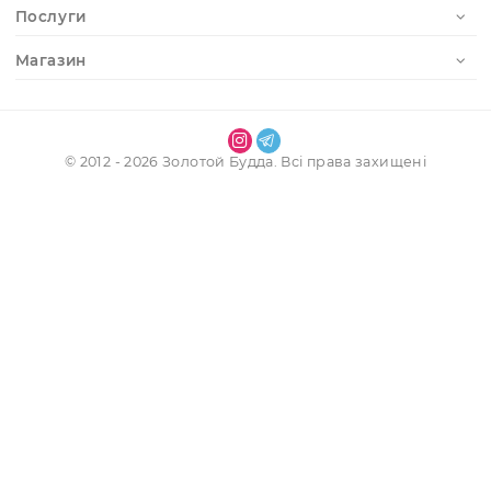
Отримати доступ до особистого кабінету
Реєстрація
Наші контакти
Інформація
Обліковий запис
Послуги
Магазин