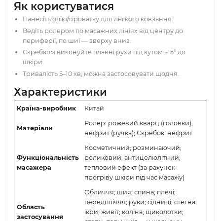
обличчя.
Покращення обміну речовин у тканинах, підтрим
тонусу шкіри.
Розслаблення м’язів і робота з мімічними
затисками.
Охолоджувальний, заспокійливий ефект
натурального каменю.
Як користуватися
Нанесіть олію/сіроватку для легкого ковзання.
Ведіть ролером по масажних лініях від центру до
периферії, по шиї — зверху вниз.
Скребком виконуйте плавні рухи під кутом ~15° до
шкіри.
Тривалість 5–10 хв; можна застосовувати щодня.
Характеристики
Країна-виробник
Китай