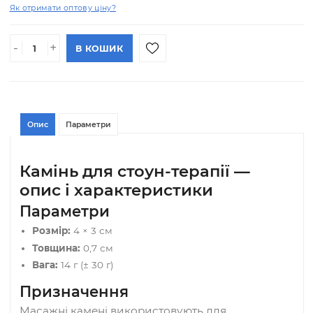
Ціна
В НАЯВНОСТІ
68.00 грн
АРТИКУЛ#: 195
(шт)
Опт: 36.80 грн
Як отримати оптову ціну?
-
+
В КОШИК
Опис
Параметри
Камінь для стоун-терапії —
опис і характеристики
Параметри