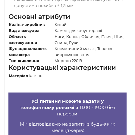
гостра стадія хронічних захворювань;
загострення бронхіальної астми;
гострі інфекційні стани.
Увага
Природний камінь
має унікальний візерунок і
відтінок: можливі прожилки, вкраплення та темні
плями; фото на сайті можуть бути відредаговані.
Методика вимірювання:
висоту визначають за
найвищою точкою при вимірюванні під кутом 90°
допустима похибка ± 1,5 мм.
Основні атрибути
Країна-виробник
Китай
Вид аксесуара
Камені для стоунтерапії
Область
Ноги, Коліна, Обличчя, Плечі, Ши
застосування
Спина, Руки
Функціональність
Косметичний масаж, Теплове