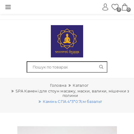
0
Головна
Каталог
SPA Камені для стоун масажу, маски, валики, міше
полини
Камінь СПА 4*3*0.7см базальт