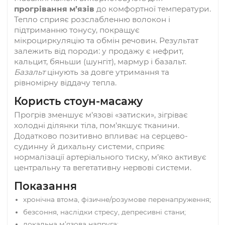
Розмір:
4 × 3 см
Товщина:
0,7 см
Вага:
14 г (± 30 г)
Призначення
Масажні камені використовують для
прогрівання м’язів
до комфортної температур
Тепло сприяє розслабленню волокон і
підтриманню тонусу, покращує
мікроциркуляцію та обмін речовин. Результат
залежить від породи: у продажу є нефрит,
кальцит, бяньши (шунгіт), мармур і базальт.
Базальт
цінують за довге утримання та
рівномірну віддачу тепла.
Користь стоун-масажу
Прогрів зменшує м’язові «затиски», зігріває
холодні ділянки тіла, пом’якшує тканини.