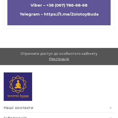
масажера
випромінювання
Тип живлення
Мережа 220 В
Користувацькі характеристики
Матеріал
Камінь
Усі питання можете задати у
телефонному режимі з
11.00 - 19.00 без
перерви.
Ми відповідаємо на запити з будь-яких
месенджерів:
Viber –
+38 (067) 786-68-68
Telegram –
https://t.me/ZolotoyBuda