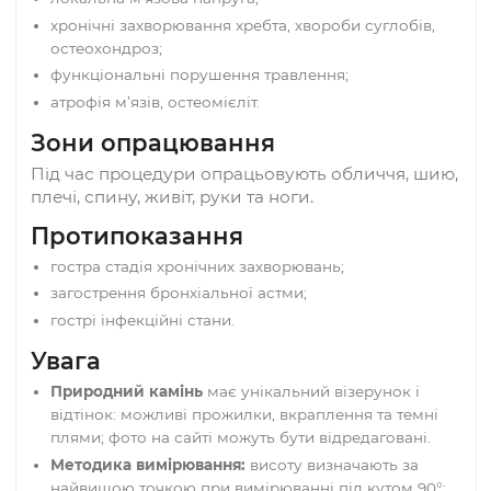
Додатково позитивно впливає на серцево-
судинну й дихальну системи, сприяє
нормалізації артеріального тиску, м’яко активу
центральну та вегетативну нервові системи.
Показання
хронічна втома, фізичне/розумове перенапружен
безсоння, наслідки стресу, депресивні стани;
локальна м’язова напруга;
хронічні захворювання хребта, хвороби суглобів,
остеохондроз;
функціональні порушення травлення;
атрофія м’язів, остеомієліт.
Зони опрацювання
Під час процедури опрацьовують обличчя, ши
плечі, спину, живіт, руки та ноги.
Протипоказання