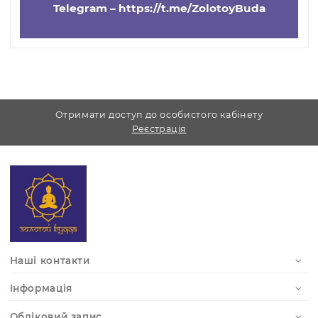
Усі питання можете задати у
телефонному режимі з
11.00 - 19.00 без
перерви.
Ми відповідаємо на запити з будь-яких
месенджерів:
Viber –
+38 (067) 786-68-68
Telegram –
https://t.me/ZolotoyBuda
Отримати доступ до особистого кабінету
Реєстрація