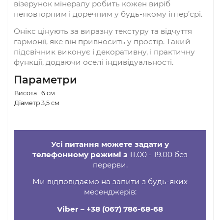
Опис
Компактний підсвічник із натурального оніксу
створює теплий світловий акцент і допомагає
задати потрібну атмосферу — від романтичної
вечері до затишного відпочинку. Полум’я свіч
м’яко відбивається у камені, а природний
візерунок мінералу робить кожен виріб
неповторним і доречним у будь-якому інтер’єр
Онікс цінують за виразну текстуру та відчуття
гармонії, яке він привносить у простір. Такий
підсвічник виконує і декоративну, і практичну
функції, додаючи оселі індивідуальності.
Параметри
Висота
6 см
Діаметр
3,5 см