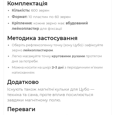
Що це
Набір для точкового самомасажу у традиціях
Східної Азії. Підходить для роботи фахівця та д
домашнього використання — як окрема технік
або у комплексі процедур.
Комплектація
Кількість:
600 зерен
Формат:
10 пластин по 60 зерен
Кріплення:
кожне зерно має
вбудований
лейкопластир
для фіксації
Методика застосування
Оберіть рефлексогенну точку (зону Цубо) і зафіксуйте
зерно
лейкопластиром
.
Легко масажуйте точку
круговими рухами
протягом
дня за потреби.
Можна носити на шкірі
2–3 дні
з періодичним м’яким