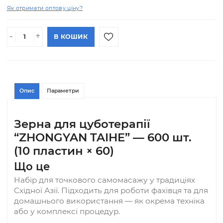
Повернення та обмін
Ціна
В НАЯВНОСТІ
199.00 грн
АРТИКУЛ#: 19
(шт)
Опт: 92.00 грн
Як отримати оптову ціну?
-
+
В КОШИК
Опис
Параметри
Зерна для цуботерапії
“ZHONGYAN TAIHE” — 600 шт.
(10 пластин × 60)