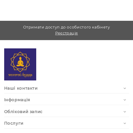
телефонному режимі з
11.00 - 19.00 без
перерви.
Ми відповідаємо на запити з будь-яких
месенджерів:
Viber –
+38 (067) 786-68-68
Telegram –
https://t.me/ZolotoyBuda
Отримати доступ до особистого кабінету
Реєстрація