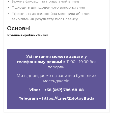
натисканням.
Додатково
Існують також
магнітні
кульки для Цубо —
техніка та сама, проте вплив посилюється
завдяки магнітному полю.
Переваги
Зручна фіксація та прицільний вплив
Підходить для щоденного використання
Ефективна як самостійна методика або для
закріплення результату після сеансу
Основні
Країна-виробник
Китай
Усі питання можете задати у